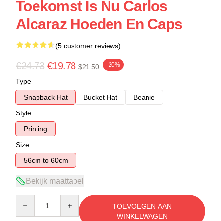
Toekomst Is Nu Carlos
Alcaraz Hoeden En Caps
(5 customer reviews)
€24.73
€19.78
-20%
$21.50
Type
Snapback Hat
Bucket Hat
Beanie
Style
Printing
Size
56cm to 60cm
Bekijk maattabel
Quantity
TOEVOEGEN AAN
WINKELWAGEN