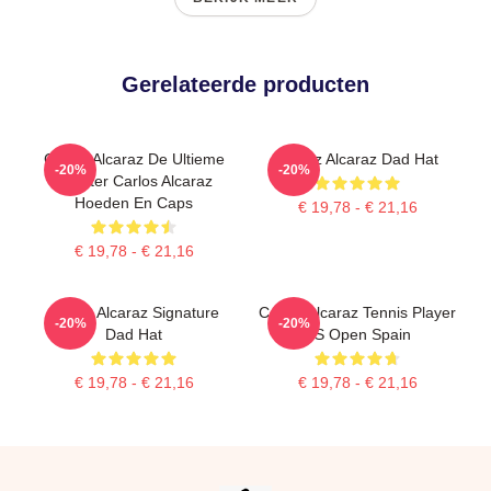
Gerelateerde producten
Carlos Alcaraz De Ultieme
Carloz Alcaraz Dad Hat
-20%
-20%
Vechter Carlos Alcaraz
Hoeden En Caps
€ 19,78 - € 21,16
€ 19,78 - € 21,16
Carlos Alcaraz Signature
Carlos Alcaraz Tennis Player
-20%
-20%
Dad Hat
US Open Spain
€ 19,78 - € 21,16
€ 19,78 - € 21,16
Footer