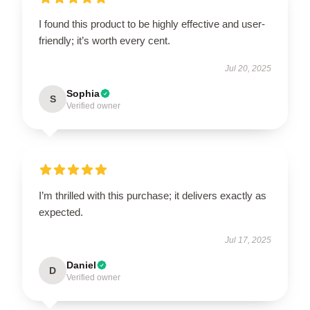
EXCLUSIVE MEMBER OFFER
I found this product to be highly effective and user-
10% OFF
friendly; it’s worth every cent.
Jul 20, 2025
Instant discount
Exclusive offers
Early access
Sophia
S
Verified owner
UNLOCK 10% OFF NOW
I’m thrilled with this purchase; it delivers exactly as
expected.
OR
Jul 17, 2025
›
Daniel
D
Verified owner