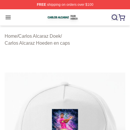
FREE
shipping on orders over $100
Carlos Alcaraz Shop ⚡️ Officially Licensed Carlos Alcar
Open menu
Home
/
Carlos Alcaraz Doek
/
Carlos Alcaraz Hoeden en caps