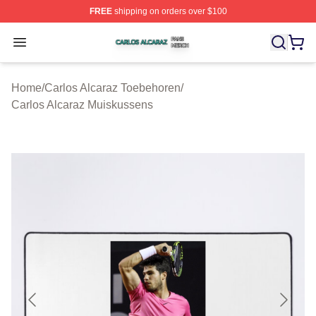
FREE
shipping on orders over $100
Carlos Alcaraz Shop ⚡️ Officially Licensed Carlos Alcar
Open menu
Home
/
Carlos Alcaraz Toebehoren
/
Carlos Alcaraz Muiskussens