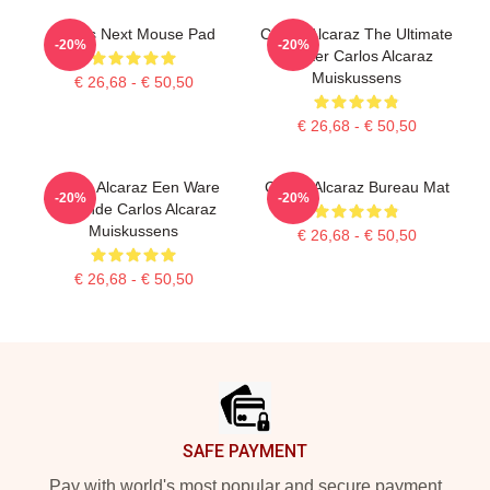
Carlos Next Mouse Pad
Carlos Alcaraz The Ultimate
-20%
-20%
Fighter Carlos Alcaraz
Muiskussens
€ 26,68 - € 50,50
€ 26,68 - € 50,50
Carlos Alcaraz Een Ware
Carlos Alcaraz Bureau Mat
-20%
-20%
Legende Carlos Alcaraz
Muiskussens
€ 26,68 - € 50,50
€ 26,68 - € 50,50
Footer
SAFE PAYMENT
Pay with world's most popular and secure payment