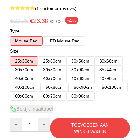
(1 customer reviews)
€33.35
€26.68
-20%
$29.00
Type
Mouse Pad
LED Mouse Pad
Size
25x30cm
25x60cm
30x50cm
30x60cm
30x70cm
30x80cm
30x90cm
35x44cm
40x60cm
40x70cm
40x80cm
40x90cm
40x100cm
50x80cm
50x90cm
50x100cm
60x60cm
60x70cm
60x90cm
Bekijk maattabel
Quantity
TOEVOEGEN AAN
WINKELWAGEN