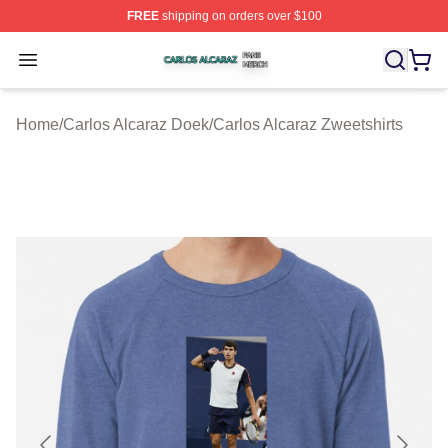
FREE
shipping on orders over $100
Carlos Alcaraz Shop ⚡️ Officially Licensed Carlos Alcar
Open menu
Home
/
Carlos Alcaraz Doek
/
Carlos Alcaraz Zweetshirts