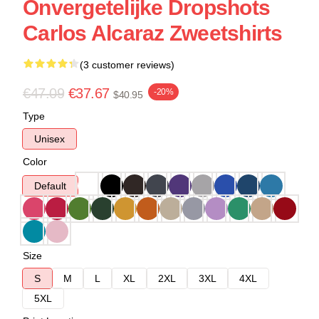
Onvergetelijke Dropshots
Carlos Alcaraz Zweetshirts
(3 customer reviews)
€47.09
€37.67
-20%
$40.95
Type
Unisex
Color
Default
Size
S
M
L
XL
2XL
3XL
4XL
5XL