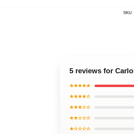
SKU
:
5 reviews for Carl
★★★★★
★★★★☆
★★★☆☆
★★☆☆☆
★☆☆☆☆