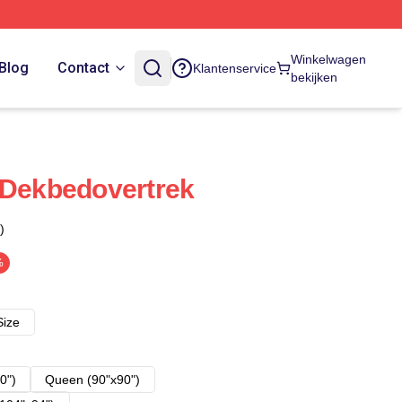
Winkelwagen
Blog
Contact
Klantenservice
bekijken
 Dekbedovertrek
)
%
Size
0")
Queen (90"x90")