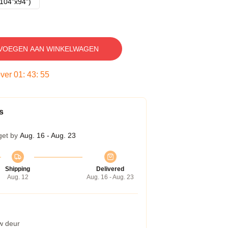
104"x94")
VOEGEN AAN WINKELWAGEN
over
01
:
43
:
54
s
get by
Aug. 16 - Aug. 23
Shipping
Delivered
Aug. 12
Aug. 16 - Aug. 23
w deur