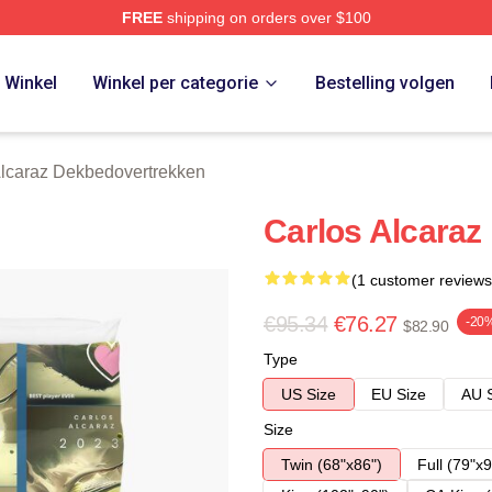
FREE
shipping on orders over $100
 Merch Store
Winkel
Winkel per categorie
Bestelling volgen
Alcaraz Dekbedovertrekken
Carlos Alcaraz
(1 customer reviews
€95.34
€76.27
-20
$82.90
Type
US Size
EU Size
AU 
Size
Twin (68"x86")
Full (79"x9