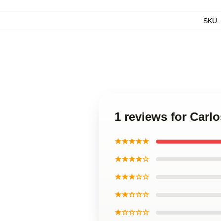
SKU
:
1 reviews for Carl
★★★★★
★★★★☆
★★★☆☆
★★☆☆☆
★☆☆☆☆