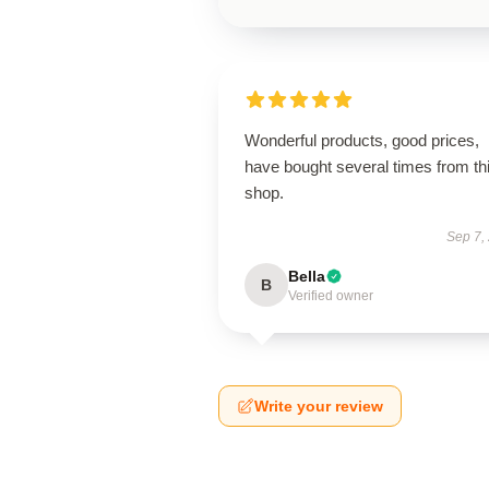
Wonderful products, good prices,
have bought several times from th
shop.
Sep 7,
Bella
B
Verified owner
Write your review