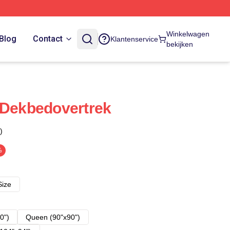
Winkelwagen
Blog
Contact
Klantenservice
bekijken
 Dekbedovertrek
)
%
Size
0")
Queen (90"x90")