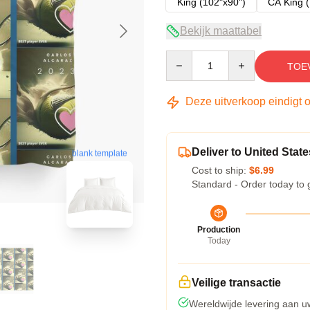
King (102"x90")
CA King (
Bekijk maattabel
Quantity
TOE
Deze uitverkoop eindigt 
Deliver to United State
blank template
Cost to ship:
$6.99
Standard - Order today to 
Production
Today
Veilige transactie
Wereldwijde levering aan u