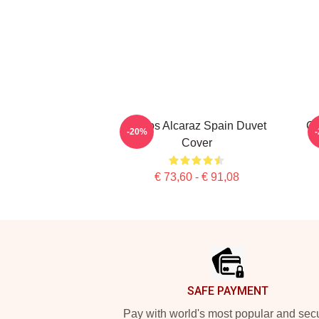
Carlos Alcaraz Spain Duvet
Ca
-20%
Cover
€ 73,60 - € 91,08
Footer
SAFE PAYMENT
Pay with world's most popular and sec