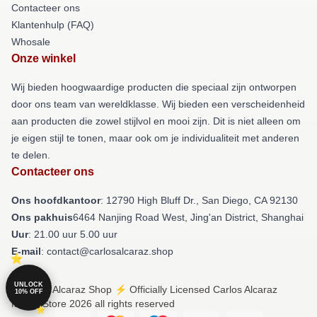
Contacteer ons
Klantenhulp (FAQ)
Whosale
Onze winkel
Wij bieden hoogwaardige producten die speciaal zijn ontworpen
door ons team van wereldklasse. Wij bieden een verscheidenheid
aan producten die zowel stijlvol en mooi zijn. Dit is niet alleen om
je eigen stijl te tonen, maar ook om je individualiteit met anderen
te delen.
Contacteer ons
Ons hoofdkantoor
: 12790 High Bluff Dr., San Diego, CA 92130
Ons pakhuis
6464 Nanjing Road West, Jing'an District, Shanghai
Uur
: 21.00 uur 5.00 uur
E-mail
: contact@carlosalcaraz.shop
UNLOCK
© Carlos Alcaraz Shop ⚡️ Officially Licensed Carlos Alcaraz
10% OFF
Merch Store 2026 all rights reserved