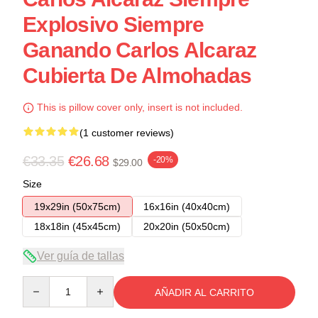
Explosivo Siempre
Ganando Carlos Alcaraz
Cubierta De Almohadas
This is pillow cover only, insert is not included.
(1 customer reviews)
€33.35
€26.68
-20%
$29.00
Size
19x29in (50x75cm)
16x16in (40x40cm)
18x18in (45x45cm)
20x20in (50x50cm)
Ver guía de tallas
Quantity
AÑADIR AL CARRITO