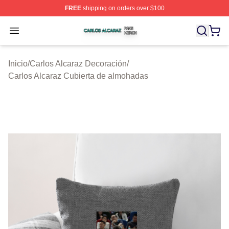
FREE
shipping on orders over $100
Carlos Alcaraz Shop ⚡️ Officially Licensed Carlos Alcar
Open menu
Inicio
/
Carlos Alcaraz Decoración
/
Carlos Alcaraz Cubierta de almohadas