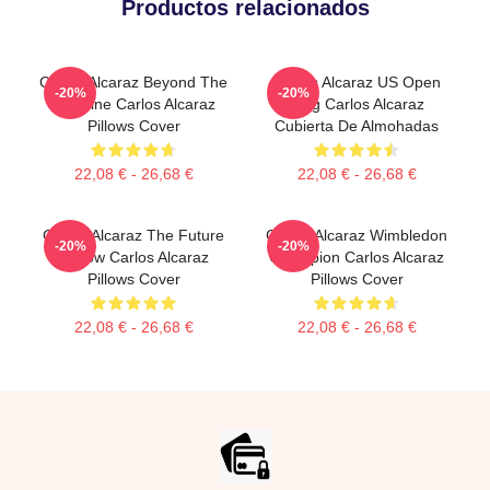
Productos relacionados
Carlos Alcaraz Beyond The
Carlos Alcaraz US Open
-20%
-20%
Baseline Carlos Alcaraz
King Carlos Alcaraz
Pillows Cover
Cubierta De Almohadas
22,08 € - 26,68 €
22,08 € - 26,68 €
Carlos Alcaraz The Future
Carlos Alcaraz Wimbledon
-20%
-20%
Is Now Carlos Alcaraz
Champion Carlos Alcaraz
Pillows Cover
Pillows Cover
22,08 € - 26,68 €
22,08 € - 26,68 €
Footer