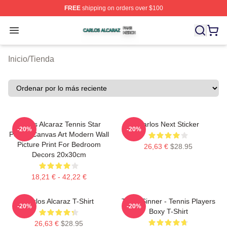
FREE
shipping on orders over $100
Carlos Alcaraz Shop ⚡️ Officially Licensed Carlos Alcar
Open menu
Inicio
/
Tienda
Carlos Alcaraz Tennis Star
Carlos Next Sticker
-20%
-20%
Poster Canvas Art Modern Wall
Picture Print For Bedroom
26,63 €
$28.95
Decors 20x30cm
18,21 € - 42,22 €
Carlos Alcaraz T-Shirt
Team Sinner - Tennis Players
-20%
-20%
Boxy T-Shirt
26,63 €
$28.95