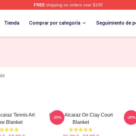
FREE
shipping on orders over $100
 Merch Store
Tienda
Comprar por categoría
Seguimiento de p
tas
lcaraz Tennis Art
Carlos Alcaraz On Clay Court
Ca
-20%
-20%
ow Blanket
Blanket