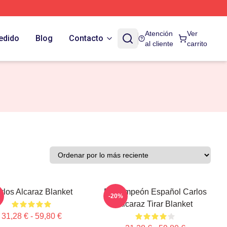
Atención
Ver
edido
Blog
Contacto
al cliente
carrito
rlos Alcaraz Blanket
El Campeón Español Carlos
-20%
Alcaraz Tirar Blanket
31,28 € - 59,80 €