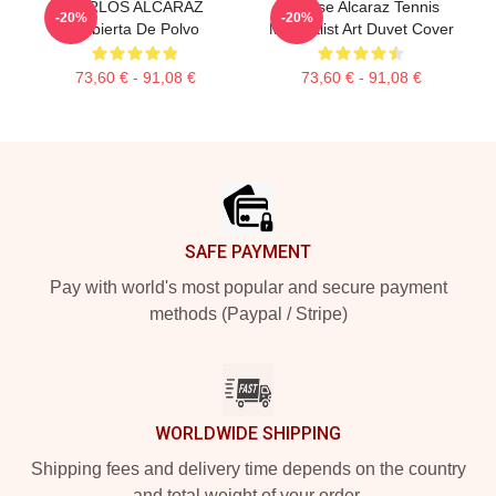
CARLOS ALCARAZ
Intense Alcaraz Tennis
-20%
-20%
Cubierta De Polvo
Minimalist Art Duvet Cover
73,60 € - 91,08 €
73,60 € - 91,08 €
Footer
SAFE PAYMENT
Pay with world's most popular and secure payment
methods (Paypal / Stripe)
WORLDWIDE SHIPPING
Shipping fees and delivery time depends on the country
and total weight of your order.