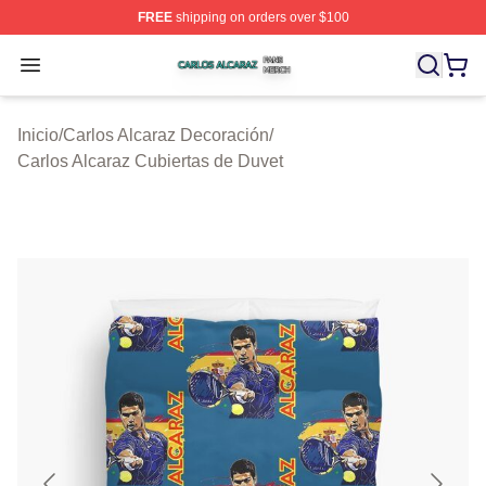
FREE
shipping on orders over $100
Carlos Alcaraz Shop ⚡️ Officially Licensed Carlos Alcar
Open menu
Inicio
/
Carlos Alcaraz Decoración
/
Carlos Alcaraz Cubiertas de Duvet