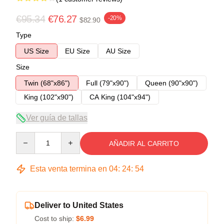
€95.34
€76.27
-20%
$82.90
Type
US Size
EU Size
AU Size
Size
Twin (68"x86")
Full (79"x90")
Queen (90"x90")
King (102"x90")
CA King (104"x94")
Ver guía de tallas
Quantity
AÑADIR AL CARRITO
Esta venta termina en
04
:
24
:
54
Deliver to United States
Cost to ship:
$6.99