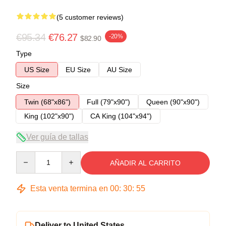
(5 customer reviews)
€95.34
€76.27
-20%
$82.90
Type
US Size
EU Size
AU Size
Size
Twin (68"x86")
Full (79"x90")
Queen (90"x90")
King (102"x90")
CA King (104"x94")
Ver guía de tallas
Quantity
AÑADIR AL CARRITO
Esta venta termina en
00
:
30
:
54
Deliver to United States