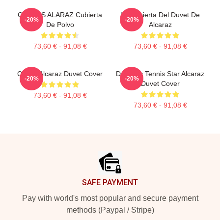
CARLOS ALARAZ Cubierta
La Cubierta Del Duvet De
-20%
-20%
De Polvo
Alcaraz
73,60 € - 91,08 €
73,60 € - 91,08 €
Carlos Alcaraz Duvet Cover
Dynamic Tennis Star Alcaraz
-20%
-20%
Duvet Cover
73,60 € - 91,08 €
73,60 € - 91,08 €
Footer
SAFE PAYMENT
Pay with world's most popular and secure payment
methods (Paypal / Stripe)