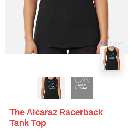
blank template
The Alcaraz Racerback
Tank Top