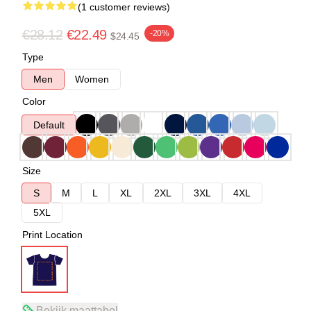
(1 customer reviews)
€28.12
€22.49
-20%
$24.45
Type
Men
Women
Color
Default
Size
S
M
L
XL
2XL
3XL
4XL
5XL
Print Location
Bekijk maattabel