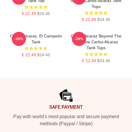
Tank Top
Is Now Carlos Alcaraz Tank
Tops
€ 22,49
$24.45
€ 22,49
$24.45
Carlos Alcaraz, El Campeón
Carlos Alcaraz Beyond The
-20%
-20%
Tank
Baseline Carlos Alcaraz
Tank Tops
€ 22,49
$24.45
€ 22,49
$24.45
Footer
SAFE PAYMENT
Pay with world's most popular and secure payment
methods (Paypal / Stripe)