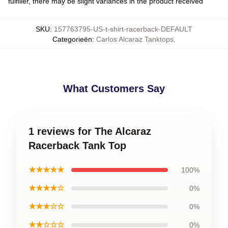
fulfiller, there may be slight variances in the product received
SKU
:
157763795-US-t-shirt-racerback-DEFAULT
Categorieën
:
Carlos Alcaraz Tanktops
,
What Customers Say
1 reviews for The Alcaraz
Racerback Tank Top
★★★★★
100%
★★★★☆
0%
★★★☆☆
0%
★★☆☆☆
0%