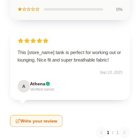
★☆☆☆☆
0%
This [store_name] tank is perfect for working out or
lounging. Nice fit and super breathable fabric!
Sep 10, 2025
Athena
A
Verified owner
Write your review
1
/
1