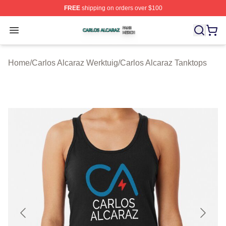
FREE
shipping on orders over $100
Carlos Alcaraz Shop ⚡️ Officially Licensed Carlos Alcar
Open menu
Home
/
Carlos Alcaraz Werktuig
/
Carlos Alcaraz Tanktops