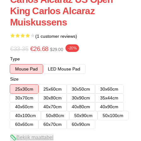
King Carlos Alcaraz
Muiskussens
(1 customer reviews)
€33.35
€26.68
-20%
$29.00
Type
Mouse Pad
LED Mouse Pad
Size
25x30cm
25x60cm
30x50cm
30x60cm
30x70cm
30x80cm
30x90cm
35x44cm
40x60cm
40x70cm
40x80cm
40x90cm
40x100cm
50x80cm
50x90cm
50x100cm
60x60cm
60x70cm
60x90cm
Bekijk maattabel