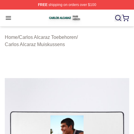
FREE
shipping on orders over $100
Carlos Alcaraz Shop ⚡️ Officially Licensed Carlos Alcar
Open menu
Home
/
Carlos Alcaraz Toebehoren
/
Carlos Alcaraz Muiskussens