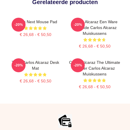
Gerelateerde producten
Carlos Next Mouse Pad
Carlos Alcaraz Een Ware
-20%
-20%
Legende Carlos Alcaraz
Muiskussens
€ 26,68 - € 50,50
€ 26,68 - € 50,50
Tenis Carlos Alcaraz Desk
Carlos Alcaraz The Ultimate
-20%
-20%
Mat
Fighter Carlos Alcaraz
Muiskussens
€ 26,68 - € 50,50
€ 26,68 - € 50,50
Footer