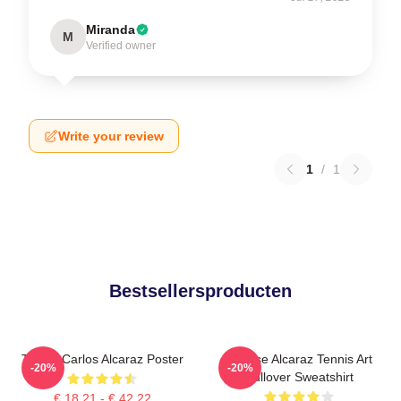
Miranda
M
Verified owner
Write your review
1
/
1
Bestsellersproducten
Tennis Carlos Alcaraz Poster
Intense Alcaraz Tennis Art
-20%
-20%
Pullover Sweatshirt
€ 18,21 - € 42,22