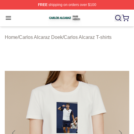
FREE
shipping on orders over $100
Carlos Alcaraz Shop ⚡️ Officially Licensed Carlos Alcar
Open menu
Home
/
Carlos Alcaraz Doek
/
Carlos Alcaraz T-shirts