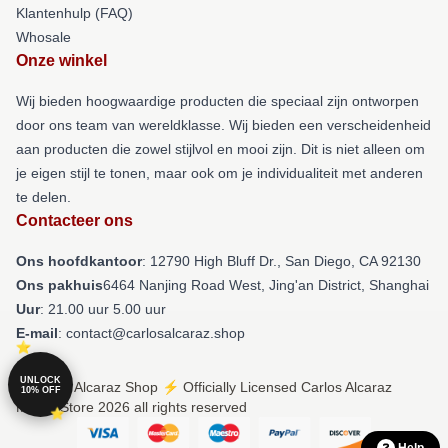
Klantenhulp (FAQ)
Whosale
Onze winkel
Wij bieden hoogwaardige producten die speciaal zijn ontworpen
door ons team van wereldklasse. Wij bieden een verscheidenheid
aan producten die zowel stijlvol en mooi zijn. Dit is niet alleen om
je eigen stijl te tonen, maar ook om je individualiteit met anderen
te delen.
Contacteer ons
Ons hoofdkantoor
: 12790 High Bluff Dr., San Diego, CA 92130
Ons pakhuis
6464 Nanjing Road West, Jing'an District, Shanghai
Uur
: 21.00 uur 5.00 uur
E-mail
: contact@carlosalcaraz.shop
UNLOCK
© Carlos Alcaraz Shop ⚡️ Officially Licensed Carlos Alcaraz
10% OFF
Merch Store 2026 all rights reserved