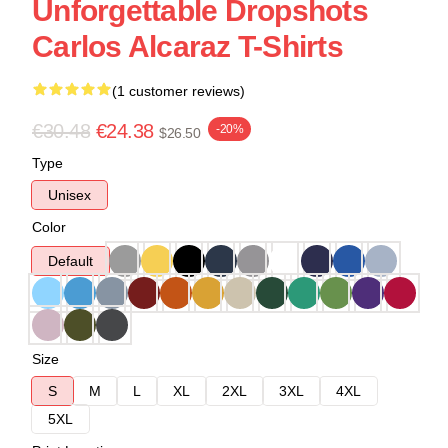
Unforgettable Dropshots
Carlos Alcaraz T-Shirts
(1 customer reviews)
€30.48
€24.38
-20%
$26.50
Type
Unisex
Color
Default
Size
S
M
L
XL
2XL
3XL
4XL
5XL