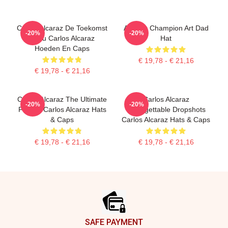
Carlos Alcaraz De Toekomst
Alcaraz Champion Art Dad
-20%
-20%
Is Nu Carlos Alcaraz
Hat
Hoeden En Caps
€ 19,78 - € 21,16
€ 19,78 - € 21,16
Carlos Alcaraz The Ultimate
Carlos Alcaraz
-20%
-20%
Fighter Carlos Alcaraz Hats
Unforgettable Dropshots
& Caps
Carlos Alcaraz Hats & Caps
€ 19,78 - € 21,16
€ 19,78 - € 21,16
Footer
SAFE PAYMENT