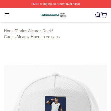
FREE
shipping on orders over $100
Carlos Alcaraz Shop ⚡️ Officially Licensed Carlos Alcar
Open menu
Home
/
Carlos Alcaraz Doek
/
Carlos Alcaraz Hoeden en caps