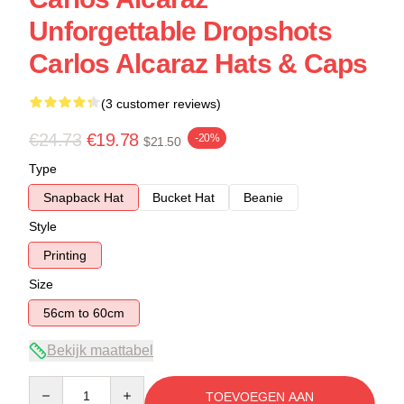
Unforgettable Dropshots
Carlos Alcaraz Hats & Caps
(3 customer reviews)
€24.73
€19.78
-20%
$21.50
Type
Snapback Hat
Bucket Hat
Beanie
Style
Printing
Size
56cm to 60cm
Bekijk maattabel
Quantity
TOEVOEGEN AAN