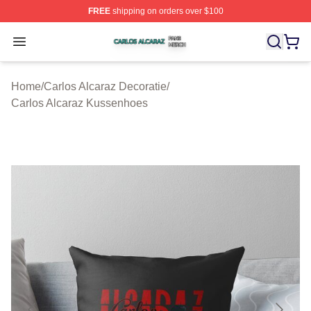
FREE
shipping on orders over $100
Carlos Alcaraz Shop ⚡️ Officially Licensed Carlos Alcar
Open menu
Home
/
Carlos Alcaraz Decoratie
/
Carlos Alcaraz Kussenhoes