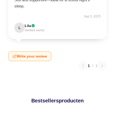
sleep.
Sep 5, 2025
Lila
L
Verified owner
Write your review
1
/
1
Bestsellersproducten