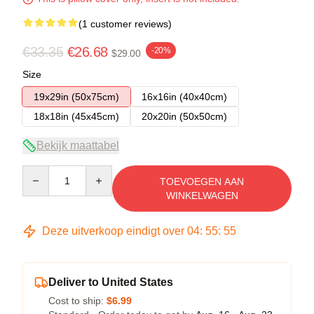
(1 customer reviews)
€33.35
€26.68
-20%
$29.00
Size
19x29in (50x75cm)
16x16in (40x40cm)
18x18in (45x45cm)
20x20in (50x50cm)
Bekijk maattabel
Quantity
TOEVOEGEN AAN
WINKELWAGEN
Deze uitverkoop eindigt over
04
:
55
:
54
Deliver to United States
Cost to ship:
$6.99