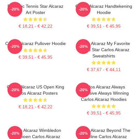
Dynamic Tennis Star Alcaraz
Carlos Alcaraz Handtekening
-20%
-20%
Art Poster
Hoodie
€ 18,21 - € 42,22
€ 39,51 - € 45,95
Carlos Alcaraz Pullover Hoodie
Carlos Alcaraz My Favorite
-20%
-20%
Tennis Star Carlos Alcaraz
Sweatshirts
€ 39,51 - € 45,95
€ 37,67 - € 44,11
Carlos Alcaraz US Open King
Carlos Alcaraz Always
-20%
-20%
Carlos Alcaraz Posters
Explosive Always Winning
Carlos Alcaraz Hoodies
€ 18,21 - € 42,22
€ 39,51 - € 45,95
Carlos Alcaraz Wimbledon
Carlos Alcaraz Beyond The
-20%
-20%
Kampioen Carlos Alcaraz
Baseline Carlos Alcaraz