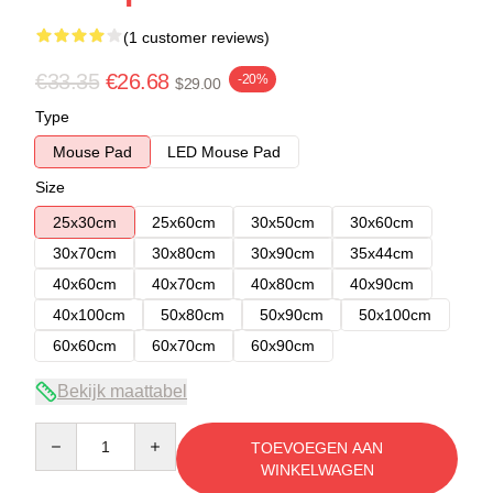
(1 customer reviews)
€33.35
€26.68
-20%
$29.00
Type
Mouse Pad
LED Mouse Pad
Size
25x30cm
25x60cm
30x50cm
30x60cm
30x70cm
30x80cm
30x90cm
35x44cm
40x60cm
40x70cm
40x80cm
40x90cm
40x100cm
50x80cm
50x90cm
50x100cm
60x60cm
60x70cm
60x90cm
Bekijk maattabel
Quantity
TOEVOEGEN AAN
WINKELWAGEN