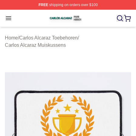
FREE
shipping on orders over $100
Carlos Alcaraz Shop ⚡️ Officially Licensed Carlos Alcar
Open menu
Home
/
Carlos Alcaraz Toebehoren
/
Carlos Alcaraz Muiskussens