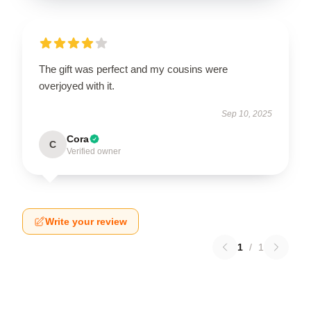
The gift was perfect and my cousins were
overjoyed with it.
Sep 10, 2025
Cora
C
Verified owner
Write your review
1
/
1