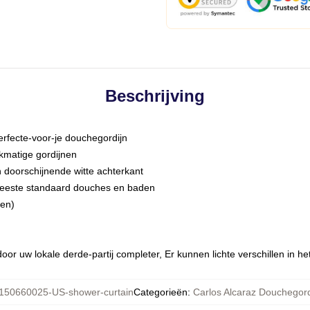
Beschrijving
fecte-voor-je douchegordijn
kmatige gordijnen
en doorschijnende witte achterkant
meeste standaard douches en baden
pen)
oor uw lokale derde-partij completer, Er kunnen lichte verschillen in h
150660025-US-shower-curtain
Categorieën
:
Carlos Alcaraz Douchegor