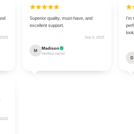
and
Superior quality, must-have, and
I'm 
excellent support.
perf
look
 2025
Sep 9, 2025
Madison
M
Verified owner
D
e
 2025