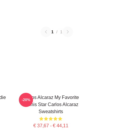
1
/
1
die
Carlos Alcaraz My Favorite
-20%
Tennis Star Carlos Alcaraz
Sweatshirts
€ 37,67 - € 44,11