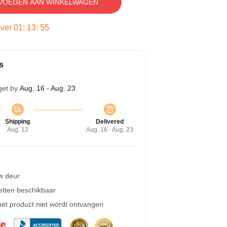
VOEGEN AAN WINKELWAGEN
over
01
:
13
:
54
s
get by
Aug. 16 - Aug. 23
Shipping
Delivered
Aug. 12
Aug. 16 - Aug. 23
w deur
etten beschikbaar
 het product niet wordt ontvangen