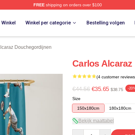
FREE
shipping on orders over $100
 Merch Store
Winkel
Winkel per categorie
Bestelling volgen
Alcaraz Douchegordijnen
Carlos Alcaraz
(4 customer reviews
€44.56
€35.65
-20
$38.75
Size
150x180cm
180x180cm
Bekijk maattabel
Quantity