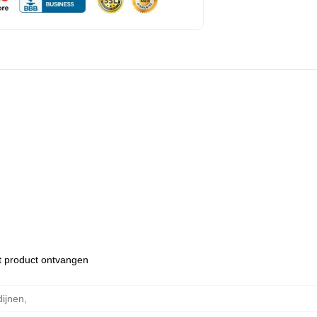
et product ontvangen
dijnen
,