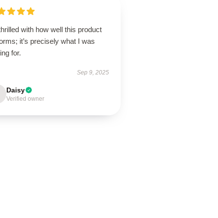
thrilled with how well this product
orms; it’s precisely what I was
ing for.
Sep 9, 2025
Daisy
Verified owner