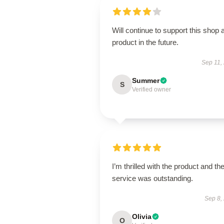
Will continue to support this shop 
product in the future.
Sep 11,
Summer
S
Verified owner
I’m thrilled with the product and th
service was outstanding.
Sep 8,
Olivia
O