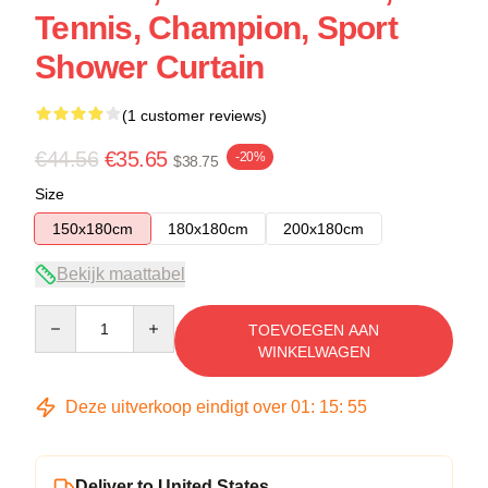
Tennis, Champion, Sport
Shower Curtain
(1 customer reviews)
€44.56
€35.65
-20%
$38.75
Size
150x180cm
180x180cm
200x180cm
Bekijk maattabel
Quantity
TOEVOEGEN AAN
WINKELWAGEN
Deze uitverkoop eindigt over
01
:
15
:
54
Deliver to United States