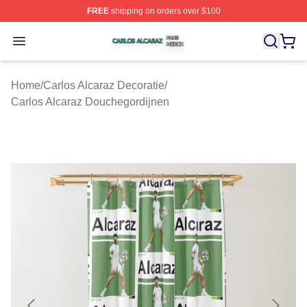
FREE
shipping on orders over $100
Carlos Alcaraz Shop ⚡️ Officially Licensed Carlos Alcar
Open menu
Home
/
Carlos Alcaraz Decoratie
/
Carlos Alcaraz Douchegordijnen