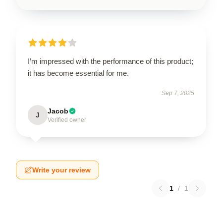
I’m impressed with the performance of this product;
it has become essential for me.
Sep 7, 2025
Jacob
J
Verified owner
Write your review
1
/
1