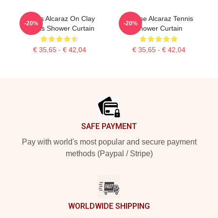
Carlos Alcaraz On Clay
Intense Alcaraz Tennis
-20%
-20%
Courts Shower Curtain
Shower Curtain
€ 35,65 - € 42,04
€ 35,65 - € 42,04
Footer
SAFE PAYMENT
Pay with world's most popular and secure payment
methods (Paypal / Stripe)
WORLDWIDE SHIPPING