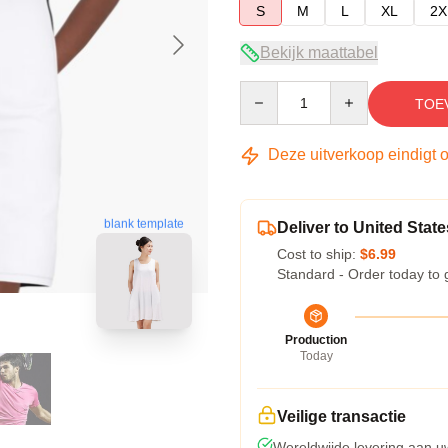
S
M
L
XL
2X
Bekijk maattabel
Quantity
TOE
Deze uitverkoop eindigt 
blank template
Deliver to United State
Cost to ship:
$6.99
Standard - Order today to 
Production
Today
Veilige transactie
Wereldwijde levering aan u