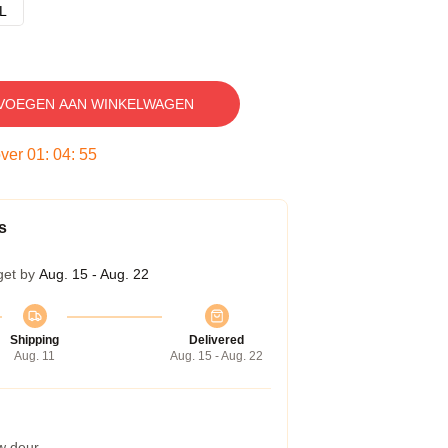
L
VOEGEN AAN WINKELWAGEN
over
01
:
04
:
54
s
get by
Aug. 15 - Aug. 22
Shipping
Delivered
Aug. 11
Aug. 15 - Aug. 22
w deur