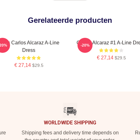
Gerelateerde producten
Tenis Carlos Alcaraz A-Line
Carlos Alcaraz #1 A-Line Dr
-20%
-20%
Dress
€ 27,14
$29.5
€ 27,14
$29.5
WORLDWIDE SHIPPING
ure
Shipping fees and delivery time depends on
Ro