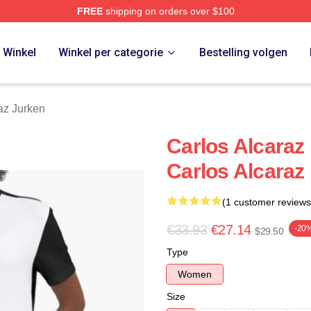
FREE
shipping on orders over $100
 Merch Store
Winkel
Winkel per categorie
Bestelling volgen
az Jurken
Carlos Alcaraz
Carlos Alcaraz
(1 customer reviews
€33.93
€27.14
-20
$29.50
Type
Women
Size