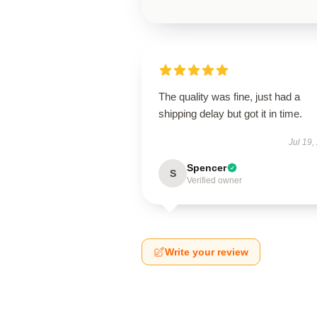
The quality was fine, just had a
shipping delay but got it in time.
Jul 19,
Spencer
S
Verified owner
Write your review