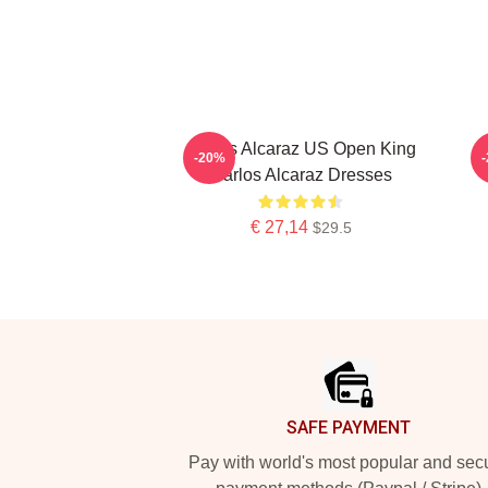
Carlos Alcaraz US Open King
-20%
Carlos Alcaraz Dresses
€ 27,14
$29.5
Footer
SAFE PAYMENT
Pay with world's most popular and sec