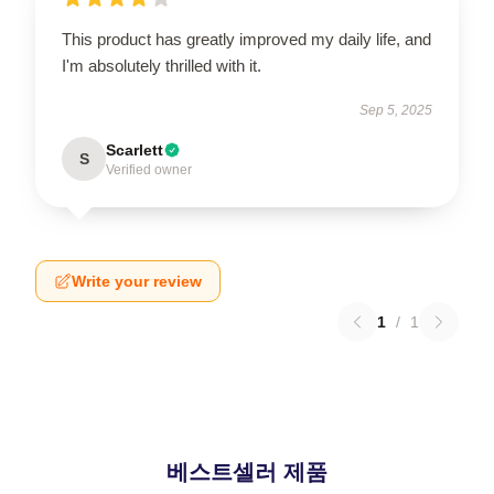
This product has greatly improved my daily life, and
I'm absolutely thrilled with it.
Sep 5, 2025
Scarlett
S
Verified owner
Write your review
1
/
1
베스트셀러 제품