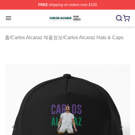
FREE
shipping on orders over $100
Carlos Alcaraz Shop ⚡️ Officially Licensed Carlos Alcar
Open menu
홈
/
Carlos Alcaraz 제품정보
/
Carlos Alcaraz Hats & Caps