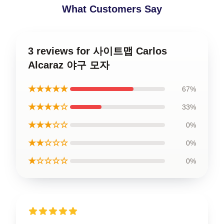
What Customers Say
3 reviews for 사이트맵 Carlos
Alcaraz 야구 모자
★★★★★
67%
★★★★☆
33%
★★★☆☆
0%
★★☆☆☆
0%
★☆☆☆☆
0%