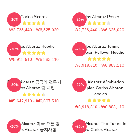
Carlos Alcaraz
Carlos Alcaraz Poster
-20%
-20%
₩2,728,440 - ₩6,325,020
₩2,728,440 - ₩6,325,020
Carlos Alcaraz Hoodie
Carlos Alcaraz Tennis
-20%
-20%
Champion Pullover Hoodie
₩5,918,510 - ₩6,883,110
₩5,918,510 - ₩6,883,110
Carlos Alcaraz 궁극의 전투기
Carlos Alcaraz Wimbledon
-20%
-20%
Carlos Alcaraz 땀 재킷
Champion Carlos Alcaraz
Hoodies
₩5,642,910 - ₩6,607,510
₩5,918,510 - ₩6,883,110
Carlos Alcaraz 미국 오픈 킹
Carlos Alcaraz The Future Is
-20%
-20%
Carlos Alcaraz 공지사항
Now Carlos Alcaraz