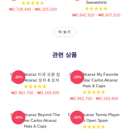
Sweatshirts
₩2,728,440 - ₩6,325,020
₩5,642,910 - ₩6,607,510
더 보기
관련 상품
Carlos Alcaraz 미국 오픈 킹
Carlos Alcaraz My Favorite
-20%
-20%
Carlos Alcaraz 모자 & 모자
Tennis Star Carlos Alcaraz
Hats & Caps
₩2,962,700 - ₩3,169,400
₩2,962,700 - ₩3,169,400
Carlos Alcaraz Beyond The
Carlos Alcaraz Tennis Player
-20%
-20%
Baseline Carlos Alcaraz
US Open Spain
Hats & Caps