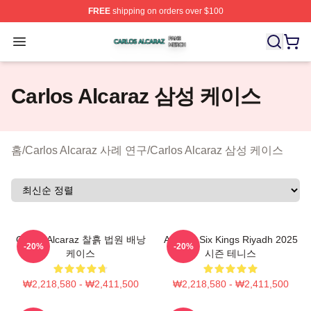
FREE
shipping on orders over $100
Carlos Alcaraz Shop ⚡️ Officially Licensed Carlos Alcar
Open menu
Carlos Alcaraz 삼성 케이스
홈
/
Carlos Alcaraz 사례 연구
/
Carlos Alcaraz 삼성 케이스
Carlos Alcaraz 찰흙 법원 배낭
Alcaraz Six Kings Riyadh 2025
-20%
-20%
케이스
시즌 테니스
₩2,218,580 - ₩2,411,500
₩2,218,580 - ₩2,411,500