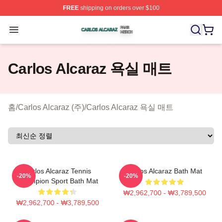
FREE
shipping on orders over $100
Carlos Alcaraz Shop ⚡️ Officially Licensed Carlos Alcar
Open menu
Carlos Alcaraz 욕실 매트
홈
/
Carlos Alcaraz (주)
/
Carlos Alcaraz 욕실 매트
Carlos Alcaraz Tennis
Carlos Alcaraz Bath Mat
-20%
-20%
Champion Sport Bath Mat
₩2,962,700 - ₩3,789,500
₩2,962,700 - ₩3,789,500