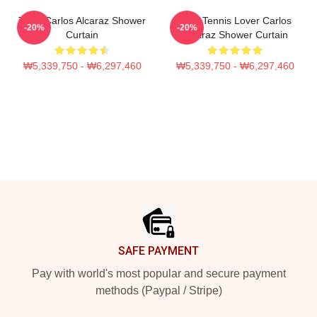
Tenis Carlos Alcaraz Shower
Girls Tennis Lover Carlos
-20%
-20%
Curtain
Alcaraz Shower Curtain
₩5,339,750 - ₩6,297,460
₩5,339,750 - ₩6,297,460
Footer
SAFE PAYMENT
Pay with world's most popular and secure payment
methods (Paypal / Stripe)