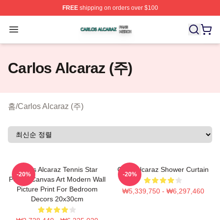
FREE
shipping on orders over $100
Carlos Alcaraz Shop ⚡️ Officially Licensed Carlos Alcar
Open menu
Carlos Alcaraz (주)
홈
/
Carlos Alcaraz (주)
Carlos Alcaraz Tennis Star
Carlo Alcaraz Shower Curtain
-20%
-20%
Poster Canvas Art Modern Wall
Picture Print For Bedroom
₩5,339,750 - ₩6,297,460
Decors 20x30cm