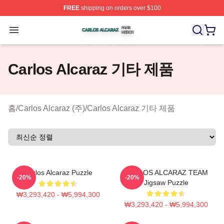
FREE
shipping on orders over $100
Carlos Alcaraz Shop ⚡️ Officially Licensed Carlos Alcar
Open menu
Carlos Alcaraz 기타 제품
홈
/
Carlos Alcaraz (주)
/
Carlos Alcaraz 기타 제품
Carlos Alcaraz Puzzle
CARLOS ALCARAZ TEAM
-20%
-20%
Jigsaw Puzzle
₩3,293,420 - ₩5,994,300
₩3,293,420 - ₩5,994,300