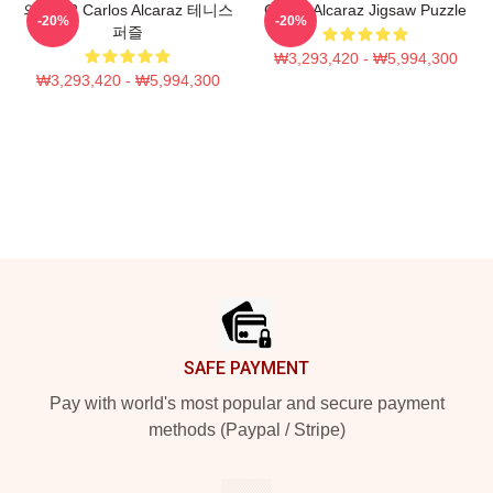
의 2022 Carlos Alcaraz 테니스
Carlos Alcaraz Jigsaw Puzzle
-20%
-20%
퍼즐
₩3,293,420 - ₩5,994,300
₩3,293,420 - ₩5,994,300
Footer
SAFE PAYMENT
Pay with world's most popular and secure payment
methods (Paypal / Stripe)