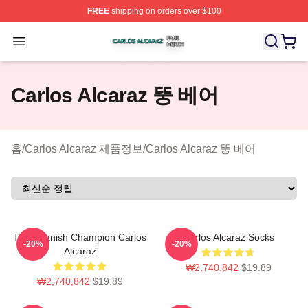
FREE
shipping on orders over $100
Carlos Alcaraz Shop ⚡️ Officially Licensed Carlos Alcar
Open menu
Carlos Alcaraz 뚱 베어
홈
/
Carlos Alcaraz 제품정보
/
Carlos Alcaraz 뚱 베어
The Spanish Champion Carlos
Carlos Alcaraz Socks
-20%
-20%
Alcaraz
₩2,740,842
$19.89
₩2,740,842
$19.89