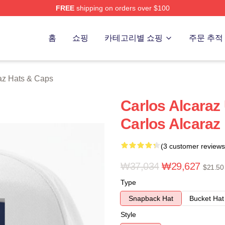
FREE
shipping on orders over $100
 Merch Store
홈
쇼핑
카테고리별 쇼핑
주문 추적
az Hats & Caps
Carlos Alcara
Carlos Alcar
(3 customer reviews
₩37,034
₩29,627
$21.50
Type
Snapback Hat
Bucket Hat
Style