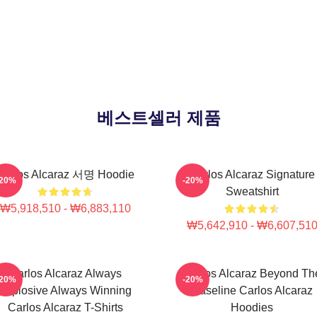
베스트셀러 제품
Carlos Alcaraz 서명 Hoodie
Carlos Alcaraz Signature
-20%
-20%
Sweatshirt
₩5,918,510 - ₩6,883,110
₩5,642,910 - ₩6,607,51
Carlos Alcaraz Always
Carlos Alcaraz Beyond Th
-20%
-20%
Explosive Always Winning
Baseline Carlos Alcaraz
Carlos Alcaraz T-Shirts
Hoodies