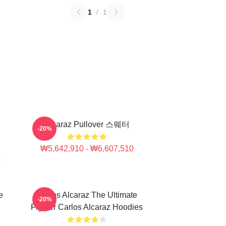
1
/
1
Alcaraz Pullover 스웨터
-20%
₩5,642,910 - ₩6,607,510
0
e
Carlos Alcaraz The Ultimate
-20%
Fighter Carlos Alcaraz Hoodies