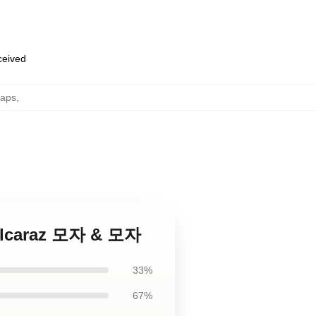
eceived
Caps
,
 Alcaraz 모자 & 모자
33%
67%