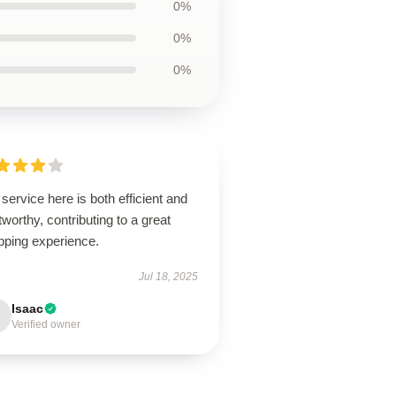
0%
0%
0%
service here is both efficient and
tworthy, contributing to a great
pping experience.
Jul 18, 2025
Isaac
Verified owner