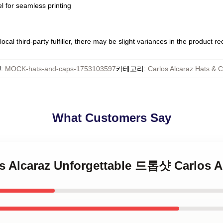
l for seamless printing
ocal third-party fulfiller, there may be slight variances in the product r
U
:
MOCK-hats-and-caps-1753103597
카테고리
:
Carlos Alcaraz Hats & 
What Customers Say
los Alcaraz Unforgettable 드롭샷 Carlos