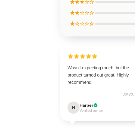
★★★☆☆
★★☆☆☆
★☆☆☆☆
Wasn't expecting much, but the
product turned out great. Highly
recommend.
Jul 20,
Harper
H
Verified owner