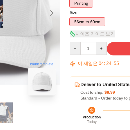
Printing
Size
56cm to 60cm
사이즈 가이드 보기
Quantity
이 세일은
04
:
24
:
54
blank template
Deliver to United State
Cost to ship:
$6.99
Standard - Order today to 
Production
Today