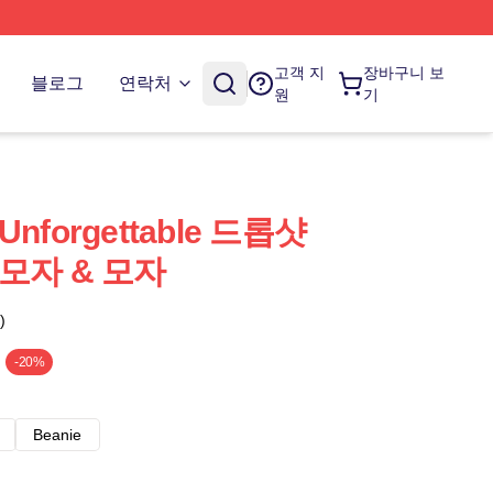
고객 지
장바구니 보
블로그
연락처
원
기
z Unforgettable 드롭샷
az 모자 & 모자
)
-20%
Beanie