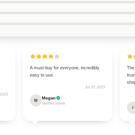
A must-buy for everyone, incredibly
The 
easy to use.
trus
sho
Jul 20, 2025
 2025
Megan
M
Verified owner
I