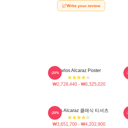
Write your review
Carlos Alcaraz Poster
-20%
₩2,728,440 - ₩6,325,020
Carlos Alcaraz 클래식 티셔츠
-20%
₩3,651,700 - ₩4,202,900