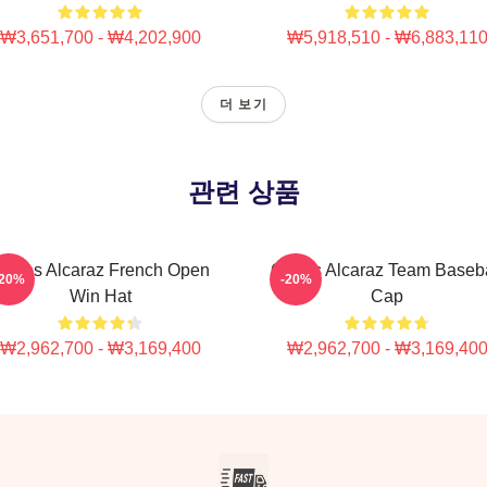
₩3,651,700 - ₩4,202,900
₩5,918,510 - ₩6,883,11
더 보기
관련 상품
arlos Alcaraz French Open
Carlos Alcaraz Team Baseba
-20%
-20%
Win Hat
Cap
₩2,962,700 - ₩3,169,400
₩2,962,700 - ₩3,169,40