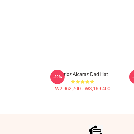
Carloz Alcaraz Dad Hat
C
-20%
₩2,962,700 - ₩3,169,400
Footer