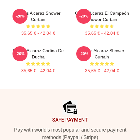
Carlos Alcaraz Shower
Carlos Alcaraz El Campeón
-20%
-20%
Curtain
Shower Curtain
35,65 € - 42,04 €
35,65 € - 42,04 €
Carlos Alcaraz Cortina De
Carloz Alcaraz Shower
-20%
-20%
Ducha
Curtain
35,65 € - 42,04 €
35,65 € - 42,04 €
Footer
SAFE PAYMENT
Pay with world's most popular and secure payment
methods (Paypal / Stripe)