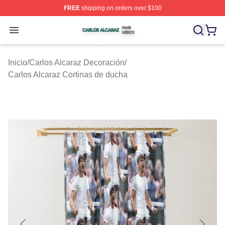
FREE
shipping on orders over $100
Carlos Alcaraz Shop ⚡️ Officially Licensed Carlos Alcar
Open menu
Inicio
/
Carlos Alcaraz Decoración
/
Carlos Alcaraz Cortinas de ducha