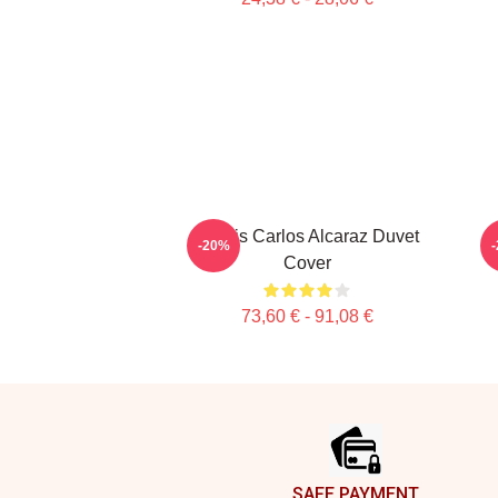
Tennis Carlos Alcaraz Duvet
-20%
Cover
73,60 € - 91,08 €
Footer
SAFE PAYMENT