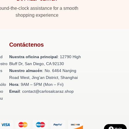
und-the-clock assistance for a smooth
shopping experience
Contáctenos
ad
Nuestra oficina principal
: 12790 High
stro
Bluff Dr, San Diego, CA 92130
os
Nuestro almacén
: No. 6464 Nanjing
n
Road West, Jing'an District, Shanghai
sólo
Hora
: 9AM – 5PM (Mon – Fri)
no
Email
: contact@carlosalcaraz.shop
su