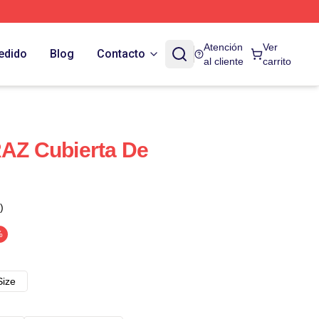
Atención
Ver
edido
Blog
Contacto
al cliente
carrito
Z Cubierta De
)
%
Size