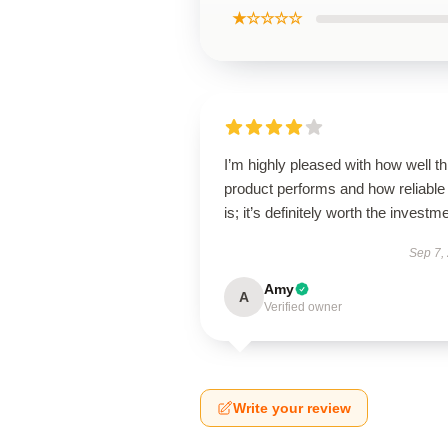
★☆☆☆☆
I’m highly pleased with how well th
product performs and how reliable 
is; it’s definitely worth the investm
Sep 7,
Amy
A
Verified owner
Write your review