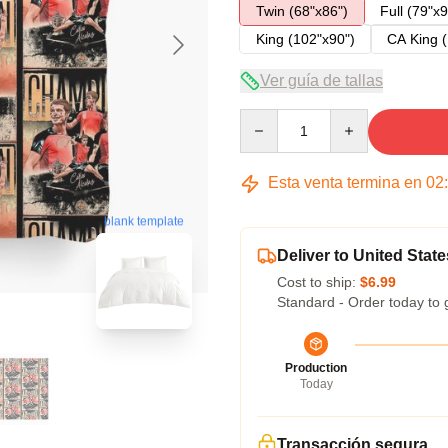
Twin (68"x86")
Full (79"x9
King (102"x90")
CA King (
Ver guía de tallas
Quantity
Esta venta termina en
02
blank template
Deliver to United State
Cost to ship:
$6.99
Standard - Order today to 
Production
Today
Transacción segura