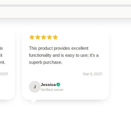
is
This product provides excellent
it
functionality and is easy to use; it’s a
ent.
superb purchase.
 2025
Sep 6, 2025
Jessica
J
Verified owner