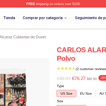
FREE
shipping on orders over $100
 Merch Store
Tienda
Comprar por categoría
Seguimiento de p
Alcaraz Cubiertas de Duvet
CARLOS ALARA
Polvo
(2 customer reviews
€95.34
€76.27
-20
$82.90
Type
US Size
EU Size
AU 
Size