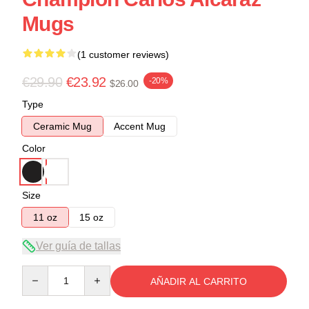
Mugs
(1 customer reviews)
€29.90
€23.92
-20%
$26.00
Type
Ceramic Mug
Accent Mug
Color
Size
11 oz
15 oz
Ver guía de tallas
Quantity
AÑADIR AL CARRITO