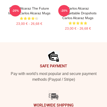
Carlos Alcaraz The Future
Carlos Alcaraz
-20%
-20%
Is Now Carlos Alcaraz Mugs
Unforgettable Dropshots
Carlos Alcaraz Mugs
23,00 € - 26,68 €
23,00 € - 26,68 €
Footer
SAFE PAYMENT
Pay with world's most popular and secure payment
methods (Paypal / Stripe)
WORLDWIDE SHIPPING