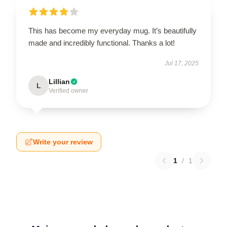
This has become my everyday mug. It’s beautifully
made and incredibly functional. Thanks a lot!
Jul 17, 2025
Lillian
L
Verified owner
Write your review
1
/
1