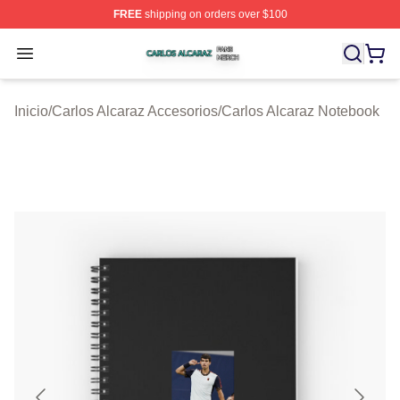
FREE
shipping on orders over $100
Carlos Alcaraz Shop ⚡️ Officially Licensed Carlos Alcar
Open menu
Inicio
/
Carlos Alcaraz Accesorios
/
Carlos Alcaraz Notebook