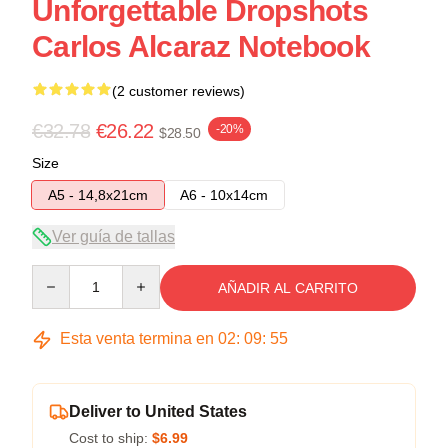
Unforgettable Dropshots
Carlos Alcaraz Notebook
(2 customer reviews)
€32.78
€26.22
-20%
$28.50
Size
A5 - 14,8x21cm
A6 - 10x14cm
Ver guía de tallas
Quantity
AÑADIR AL CARRITO
Esta venta termina en
02
:
09
:
54
Deliver to United States
Cost to ship:
$6.99