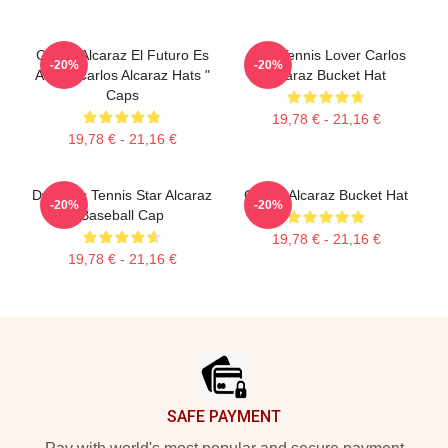
Carlos Alcaraz El Futuro Es
Girls Tennis Lover Carlos
-20%
-20%
Ahora Carlos Alcaraz Hats "
Alcaraz Bucket Hat
Caps
19,78 € - 21,16 €
19,78 € - 21,16 €
Dynamic Tennis Star Alcaraz
Carlos Alcaraz Bucket Hat
-20%
-20%
Baseball Cap
19,78 € - 21,16 €
19,78 € - 21,16 €
Footer
SAFE PAYMENT