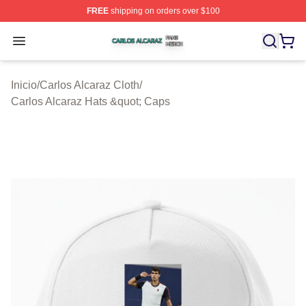
FREE
shipping on orders over $100
Carlos Alcaraz Shop ⚡️ Officially Licensed Carlos Alcar
Open menu
Inicio
/
Carlos Alcaraz Cloth
/
Carlos Alcaraz Hats &quot; Caps