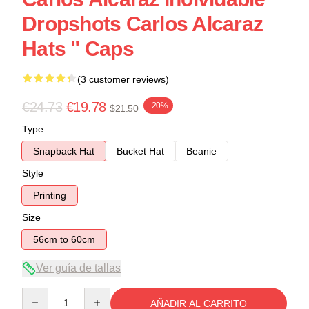
Dropshots Carlos Alcaraz
Hats " Caps
(3 customer reviews)
€24.73
€19.78
-20%
$21.50
Type
Snapback Hat
Bucket Hat
Beanie
Style
Printing
Size
56cm to 60cm
Ver guía de tallas
Quantity
AÑADIR AL CARRITO