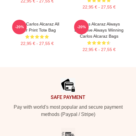
22,95 € - 27,55 €
22,95 € - 27,55 €
Tenis Carlos Alcaraz All
Carlos Alcaraz Always
-20%
-20%
Over Print Tote Bag
Explosive Always Winning
Carlos Alcaraz Bags
22,95 € - 27,55 €
22,95 € - 27,55 €
Footer
SAFE PAYMENT
Pay with world's most popular and secure payment
methods (Paypal / Stripe)