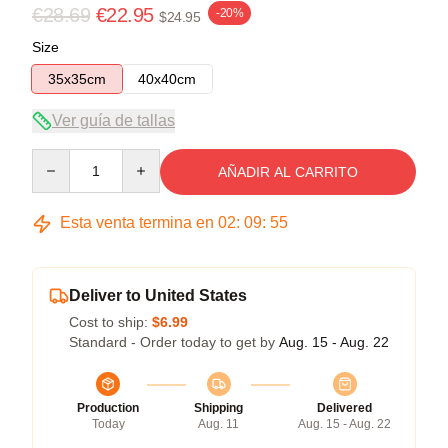
€28.69
€22.95
-20%
$24.95
Size
35x35cm
40x40cm
Ver guía de tallas
Quantity
AÑADIR AL CARRITO
Esta venta termina en
02
:
09
:
54
Deliver to United States
Cost to ship:
$6.99
Standard - Order today to get by
Aug. 15 - Aug. 22
Production
Shipping
Delivered
Today
Aug. 11
Aug. 15 - Aug. 22