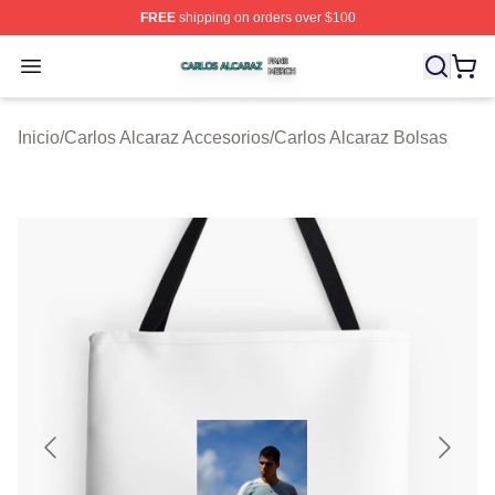
FREE
shipping on orders over $100
Carlos Alcaraz Shop ⚡️ Officially Licensed Carlos Alcar
Open menu
Inicio
/
Carlos Alcaraz Accesorios
/
Carlos Alcaraz Bolsas