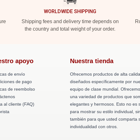
WORLDWIDE SHIPPING
ure
Shipping fees and delivery time depends on
Ro
the country and total weight of your order.
estro apoyo
Nuestra tienda
icas de envío
Ofrecemos productos de alta calid
iciones de pago
diseñados específicamente por nue
ticas de reembolso
equipo de clase mundial. Ofrecem
áctenos
una variedad de productos que so
a al cliente (FAQ)
elegantes y hermosos. Esto no es 
rista
para mostrar su estilo individual, si
también para que usted comparta 
individualidad con otros.