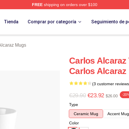
FREE
shipping on orders over $100
 Merch Store
Tienda
Comprar por categoría
Seguimiento de p
Alcaraz Mugs
Carlos Alcaraz
Carlos Alcaraz
(3 customer reviews
€29.90
€23.92
-20
$26.00
Type
Ceramic Mug
Accent Mug
Color