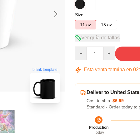
Size
11 oz
15 oz
Ver guía de tallas
Quantity
Esta venta termina en
02
blank template
Deliver to United State
Cost to ship:
$6.99
Standard - Order today to 
Production
Today