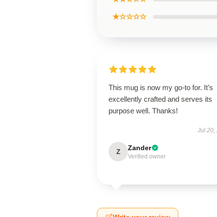
★☆☆☆☆
This mug is now my go-to for. It’s
excellently crafted and serves its
purpose well. Thanks!
Jul 20,
Zander
Z
Verified owner