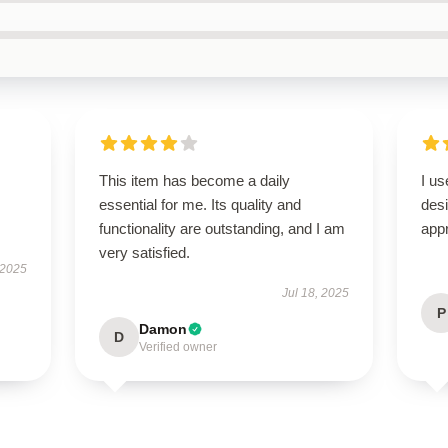
This item has become a daily
I us
essential for me. Its quality and
des
functionality are outstanding, and I am
appr
very satisfied.
 2025
Jul 18, 2025
P
Damon
D
Verified owner