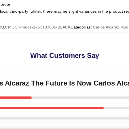
 order
ocal third-party fulfiller, there may be slight variances in the product r
SKU
:
MOCK-mugs-1753103636-BLACK
Categorías
:
Carlos Alcaraz Mug
What Customers Say
os Alcaraz The Future Is Now Carlos Al