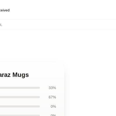
eceived
s
,
caraz Mugs
33%
67%
0%
0%