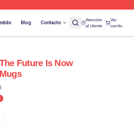
Atención
Ver
edido
Blog
Contacto
al cliente
carrito
 The Future Is Now
 Mugs
)
%