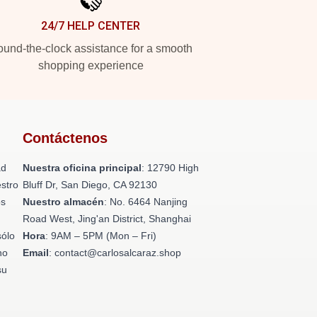
24/7 HELP CENTER
und-the-clock assistance for a smooth
shopping experience
Contáctenos
ad
Nuestra oficina principal
: 12790 High
stro
Bluff Dr, San Diego, CA 92130
os
Nuestro almacén
: No. 6464 Nanjing
n
Road West, Jing'an District, Shanghai
sólo
Hora
: 9AM – 5PM (Mon – Fri)
no
Email
: contact@carlosalcaraz.shop
su