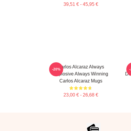
39,51 € - 45,95 €
Carlos Alcaraz Always
C
-20%
Explosive Always Winning
Dr
Carlos Alcaraz Mugs
23,00 € - 26,68 €
Footer