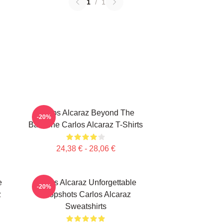
1
/
1
Carlos Alcaraz Beyond The
-20%
Baseline Carlos Alcaraz T-Shirts
24,38 € - 28,06 €
e
Carlos Alcaraz Unforgettable
-20%
z
Dropshots Carlos Alcaraz
Sweatshirts