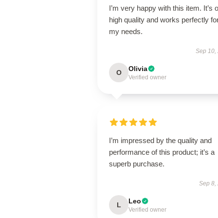
I’m very happy with this item. It’s o
high quality and works perfectly fo
my needs.
Sep 10,
Olivia
O
Verified owner
I’m impressed by the quality and
performance of this product; it’s a
superb purchase.
Sep 8,
Leo
L
Verified owner