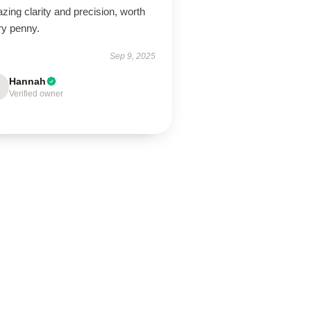
ing clarity and precision, worth
ry penny.
Sep 9, 2025
Hannah
Verified owner