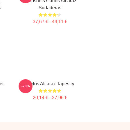
g
Dropshots Carlos Alcaraz
s
Sudaderas
37,67 € - 44,11 €
er
Carlos Alcaraz Tapestry
-20%
20,14 € - 27,96 €