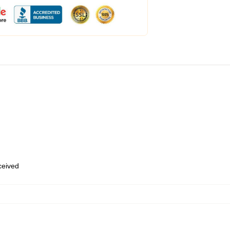
eceived