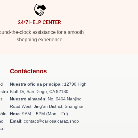
24/7 HELP CENTER
und-the-clock assistance for a smooth
shopping experience
Contáctenos
ad
Nuestra oficina principal
: 12790 High
stro
Bluff Dr, San Diego, CA 92130
os
Nuestro almacén
: No. 6464 Nanjing
n
Road West, Jing'an District, Shanghai
sólo
Hora
: 9AM – 5PM (Mon – Fri)
no
Email
: contact@carlosalcaraz.shop
su