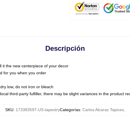
Descripción
call it the new centerpiece of your decor
nted for you when you order
dry low, do not iron or bleach
ocal third-party fulfiller, there may be slight variances in the product r
SKU
:
173383597-US-tapestry
Categorías
:
Carlos Alcaraz Tapices
,