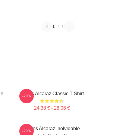
1
/
1
ie
Carlos Alcaraz Classic T-Shirt
-20%
24,38 € - 28,06 €
Carlos Alcaraz Inolvidable
-20%