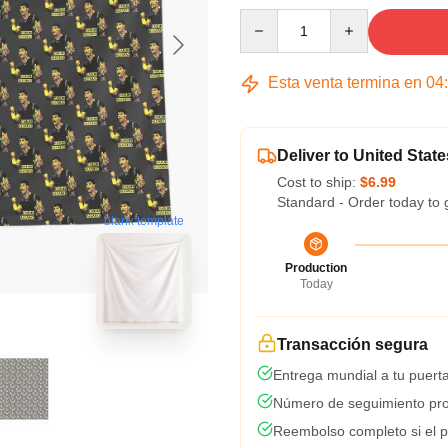
Quantity
Esta venta termina en
04
Deliver to United State
Cost to ship:
$6.99
Standard - Order today to 
blank template
Production
Today
Transacción segura
Entrega mundial a tu puert
Número de seguimiento pro
Reembolso completo si el p