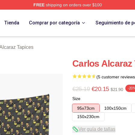
FREE
shipping on orders over $100
 Merch Store
Tienda
Comprar por categoría
Seguimiento de p
Alcaraz Tapices
Carlos Alcaraz
(5 customer reviews
€25.19
€20.15
-20
$21.90
Size
95x73cm
100x150cm
150x230cm
Ver guía de tallas