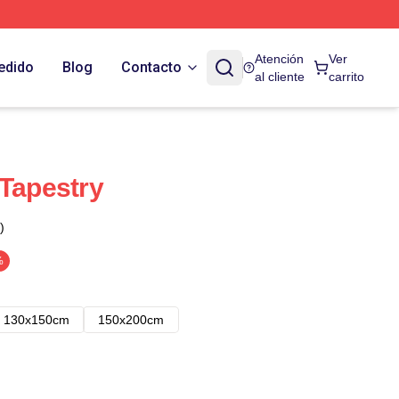
Atención
Ver
edido
Blog
Contacto
al cliente
carrito
 Tapestry
)
%
130x150cm
150x200cm