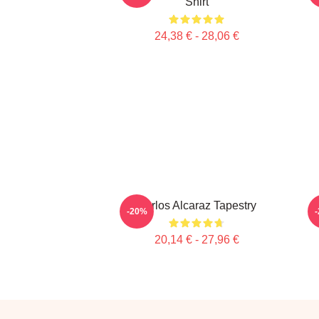
Shirt
24,38 € - 28,06 €
Carlos Alcaraz Tapestry
C
-20%
20,14 € - 27,96 €
Footer