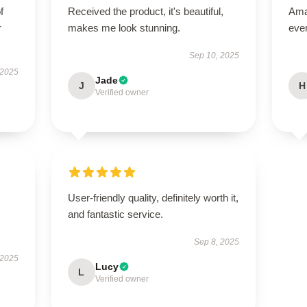
f
Received the product, it's beautiful,
Amaz
r
makes me look stunning.
eve
Sep 10, 2025
 2025
Jade
J
H
Verified owner
User-friendly quality, definitely worth it,
and fantastic service.
Sep 8, 2025
 2025
Lucy
L
Verified owner