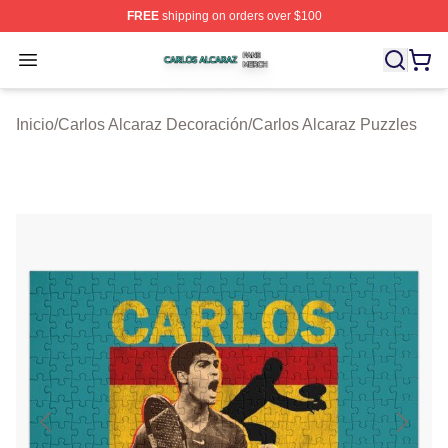
FREE
shipping on orders over $100
Carlos Alcaraz Shop ⚡️ Officially Licensed Carlos Alcar
Open menu
Inicio
/
Carlos Alcaraz Decoración
/
Carlos Alcaraz Puzzles