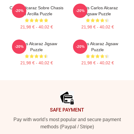
Carlos Alcaraz Sobre Chasis
Tennis Carlos Alcaraz
-20%
-20%
De Arcilla Puzzle
Jigsaw Puzzle
21,98 € - 40,02 €
21,98 € - 40,02 €
Carlos Alcaraz Jigsaw
Carlos Alcaraz Jigsaw
-20%
-20%
Puzzle
Puzzle
21,98 € - 40,02 €
21,98 € - 40,02 €
Footer
SAFE PAYMENT
Pay with world's most popular and secure payment
methods (Paypal / Stripe)