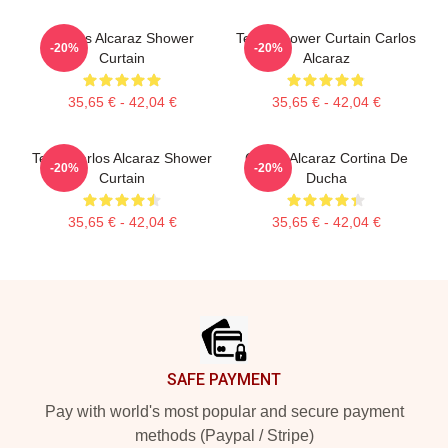
Carlos Alcaraz Shower
Tenis Shower Curtain Carlos
-20%
-20%
Curtain
Alcaraz
35,65 € - 42,04 €
35,65 € - 42,04 €
Tenis Carlos Alcaraz Shower
Carlos Alcaraz Cortina De
-20%
-20%
Curtain
Ducha
35,65 € - 42,04 €
35,65 € - 42,04 €
Footer
SAFE PAYMENT
Pay with world's most popular and secure payment
methods (Paypal / Stripe)