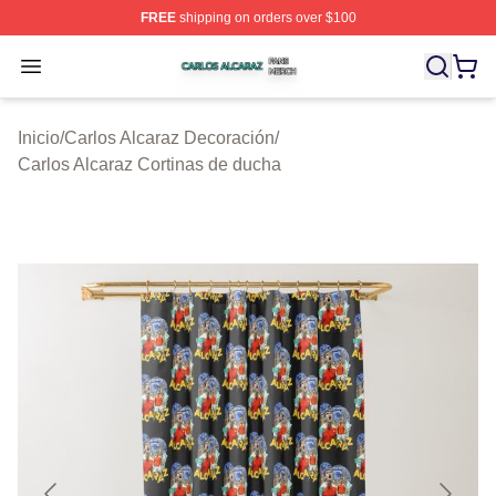
FREE
shipping on orders over $100
Carlos Alcaraz Shop ⚡️ Officially Licensed Carlos Alcar
Open menu
Inicio
/
Carlos Alcaraz Decoración
/
Carlos Alcaraz Cortinas de ducha