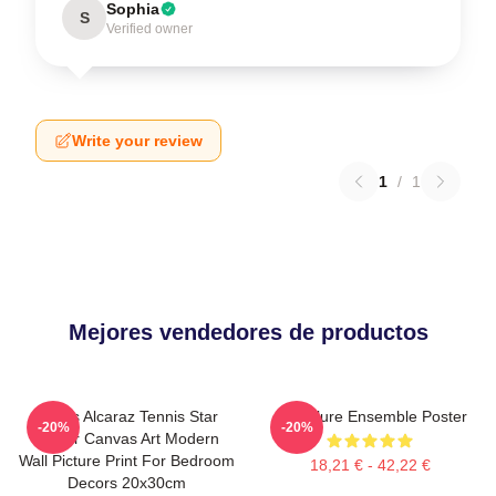
Sophia
S
Verified owner
Write your review
1
/
1
Mejores vendedores de productos
Carlos Alcaraz Tennis Star
Ace Allure Ensemble Poster
-20%
-20%
Poster Canvas Art Modern
Wall Picture Print For Bedroom
18,21 € - 42,22 €
Decors 20x30cm