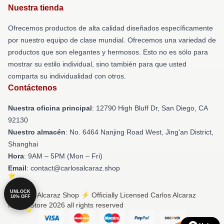
Nuestra tienda
Ofrecemos productos de alta calidad diseñados específicamente
por nuestro equipo de clase mundial. Ofrecemos una variedad de
productos que son elegantes y hermosos. Esto no es sólo para
mostrar su estilo individual, sino también para que usted
comparta su individualidad con otros.
Contáctenos
Nuestra oficina principal
: 12790 High Bluff Dr, San Diego, CA
92130
Nuestro almacén
: No. 6464 Nanjing Road West, Jing'an District,
Shanghai
Hora
: 9AM – 5PM (Mon – Fri)
Email
: contact@carlosalcaraz.shop
UNLOCK
© Carlos Alcaraz Shop ⚡️ Officially Licensed Carlos Alcaraz
10% OFF
Merch Store 2026 all rights reserved