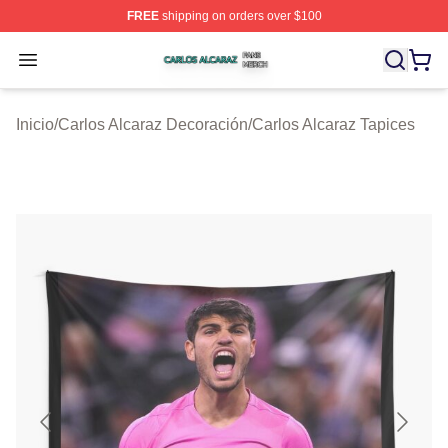
FREE
shipping on orders over $100
Carlos Alcaraz Shop ⚡️ Officially Licensed Carlos Alcar
Open menu
Inicio
/
Carlos Alcaraz Decoración
/
Carlos Alcaraz Tapices