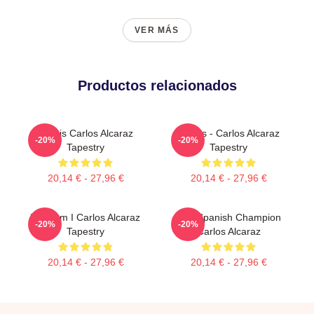
VER MÁS
Productos relacionados
Tennis Carlos Alcaraz
Tennis - Carlos Alcaraz
-20%
-20%
Tapestry
Tapestry
20,14 € - 27,96 €
20,14 € - 27,96 €
Who Am I Carlos Alcaraz
The Spanish Champion
-20%
-20%
Tapestry
Carlos Alcaraz
20,14 € - 27,96 €
20,14 € - 27,96 €
Footer