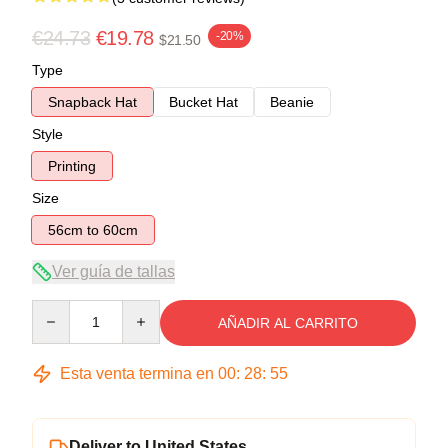
€24.73
€19.78
-20%
$21.50
Type
Snapback Hat
Bucket Hat
Beanie
Style
Printing
Size
56cm to 60cm
Ver guía de tallas
Quantity
AÑADIR AL CARRITO
Esta venta termina en
00
:
28
:
54
Deliver to United States