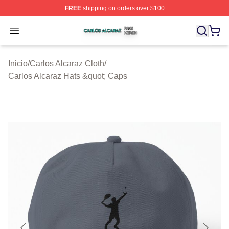
FREE
shipping on orders over $100
Carlos Alcaraz Shop ⚡️ Officially Licensed Carlos Alcar
Open menu
Inicio
/
Carlos Alcaraz Cloth
/
Carlos Alcaraz Hats &quot; Caps