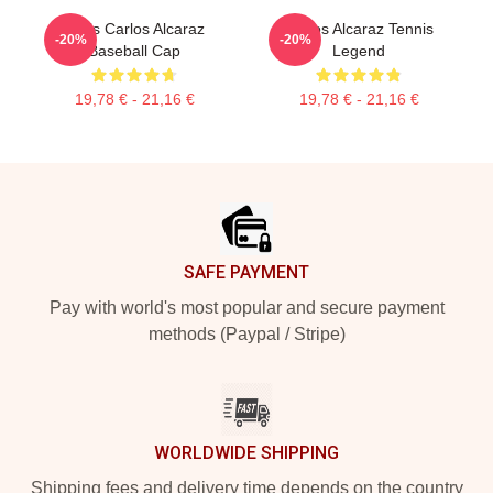
Tenis Carlos Alcaraz
Carlos Alcaraz Tennis
-20%
-20%
Baseball Cap
Legend
19,78 € - 21,16 €
19,78 € - 21,16 €
Footer
SAFE PAYMENT
Pay with world's most popular and secure payment
methods (Paypal / Stripe)
WORLDWIDE SHIPPING
Shipping fees and delivery time depends on the country