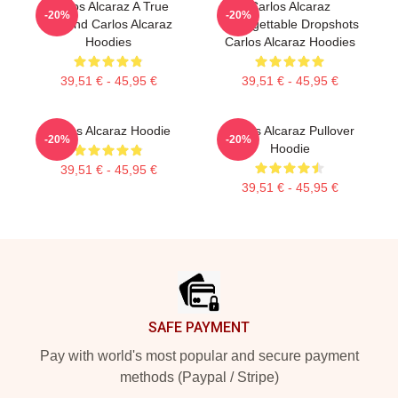
Carlos Alcaraz A True
Carlos Alcaraz
-20%
-20%
Legend Carlos Alcaraz
Unforgettable Dropshots
Hoodies
Carlos Alcaraz Hoodies
39,51 € - 45,95 €
39,51 € - 45,95 €
Carlos Alcaraz Hoodie
Carlos Alcaraz Pullover
-20%
-20%
Hoodie
39,51 € - 45,95 €
39,51 € - 45,95 €
Footer
SAFE PAYMENT
Pay with world's most popular and secure payment
methods (Paypal / Stripe)