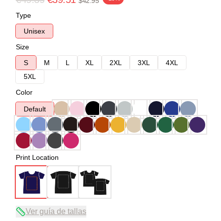
$42.95
Type
Unisex
Size
S
M
L
XL
2XL
3XL
4XL
5XL
Color
Default
Print Location
Ver guía de tallas