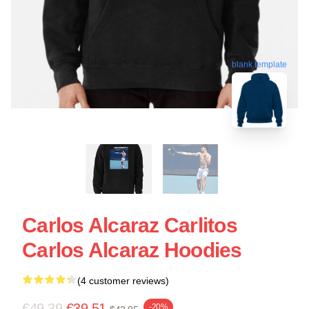
blank template
Carlos Alcaraz Carlitos
Carlos Alcaraz Hoodies
(4 customer reviews)
€49.39
€39.51
-20%