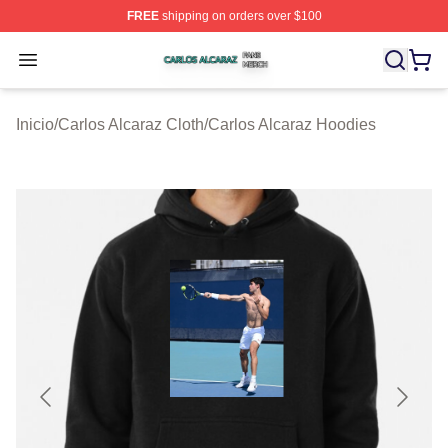
FREE
shipping on orders over $100
Carlos Alcaraz Shop ⚡️ Officially Licensed Carlos Alcar
Open menu
Inicio
/
Carlos Alcaraz Cloth
/
Carlos Alcaraz Hoodies