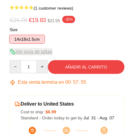
(1 customer reviews)
€24.78
€19.83
-20%
$21.55
Size
14x18x1.5cm
Ver guía de tallas
Quantity
AÑADIR AL CARRITO
Esta venta termina en
00
:
57
:
54
Deliver to United States
Cost to ship:
$6.99
Standard - Order today to get by
Jul. 31 - Aug. 07