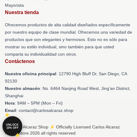
Mayorista
Nuestra tienda
Ofrecemos productos de alta calidad diseñados específicamente
por nuestro equipo de clase mundial. Ofrecemos una variedad de
productos que son elegantes y hermosos. Esto no es sólo para
mostrar su estilo individual, sino también para que usted
comparta su individualidad con otros.
Contáctenos
Nuestra oficina principal
: 12790 High Bluff Dr, San Diego, CA
92130
Nuestro almacén
: No. 6464 Nanjing Road West, Jing'an District,
Shanghai
Hora
: 9AM – 5PM (Mon – Fri)
Email
: contact@carlosalcaraz.shop
UNLOCK
© Carlos Alcaraz Shop ⚡️ Officially Licensed Carlos Alcaraz
10% OFF
Merch Store 2026 all rights reserved