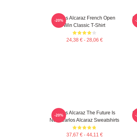
Carlos Alcaraz French Open
Ca
-20%
Win Classic T-Shirt
24,38 € - 28,06 €
Carlos Alcaraz The Future Is
Ca
-20%
Now Carlos Alcaraz Sweatshirts
37,67 € - 44,11 €