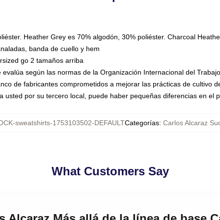
liéster. Heather Grey es 70% algodón, 30% poliéster. Charcoal Heathe
naladas, banda de cuello y hem
rsized go 2 tamaños arriba
 evalúa según las normas de la Organización Internacional del Trabaj
nco de fabricantes comprometidos a mejorar las prácticas de cultivo de
a usted por su tercero local, puede haber pequeñas diferencias en el p
CK-sweatshirts-1753103502-DEFAULT
Categorías
:
Carlos Alcaraz S
What Customers Say
s Alcaraz Más allá de la línea de base C