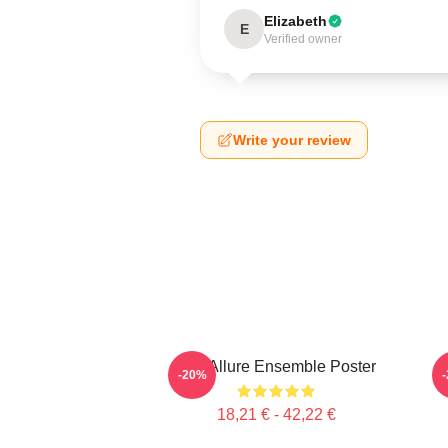
Elizabeth
E
Verified owner
Write your review
Ace Allure Ensemble Poster
-20%
18,21 € - 42,22 €