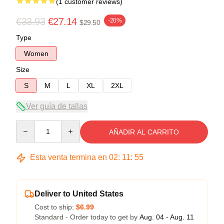
(1 customer reviews)
€33.93
€27.14
-20%
$29.50
Type
Women
Size
S
M
L
XL
2XL
Ver guía de tallas
Quantity
AÑADIR AL CARRITO
Esta venta termina en
02
:
11
:
54
Deliver to United States
Cost to ship:
$6.99
Standard - Order today to get by
Aug. 04 - Aug. 11