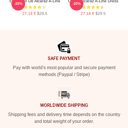
El Vestido De Alcaraz A-Line
Carlos Alcaraz A-Line Dress
-20%
-20%
27,14 €
$29.5
27,14 €
$29.5
Footer
SAFE PAYMENT
Pay with world's most popular and secure payment
methods (Paypal / Stripe)
WORLDWIDE SHIPPING
Shipping fees and delivery time depends on the country
and total weight of your order.