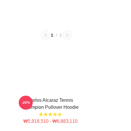
1
/
1
Carlos Alcaraz Tennis
-20%
Champion Pullover Hoodie
0
₩5,918,510 - ₩6,883,110