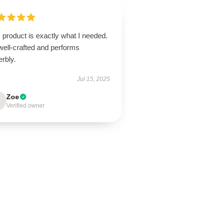
 product is exactly what I needed.
 well-crafted and performs
rbly.
Jul 15, 2025
Zoe
Verified owner