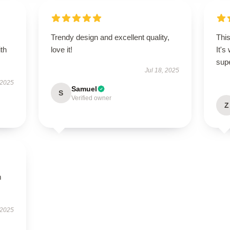
Trendy design and excellent quality,
This
ith
love it!
It's
supe
Jul 18, 2025
 2025
Samuel
S
Verified owner
Z
m
 2025