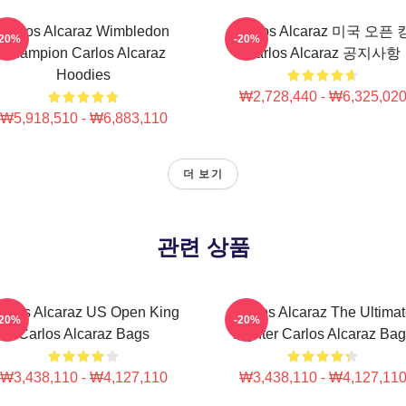
Carlos Alcaraz Wimbledon
Carlos Alcaraz 미국 오픈 
-20%
-20%
Champion Carlos Alcaraz
Carlos Alcaraz 공지사항
Hoodies
₩2,728,440 - ₩6,325,02
₩5,918,510 - ₩6,883,110
더 보기
관련 상품
arlos Alcaraz US Open King
Carlos Alcaraz The Ultima
-20%
-20%
Carlos Alcaraz Bags
Fighter Carlos Alcaraz Ba
₩3,438,110 - ₩4,127,110
₩3,438,110 - ₩4,127,11