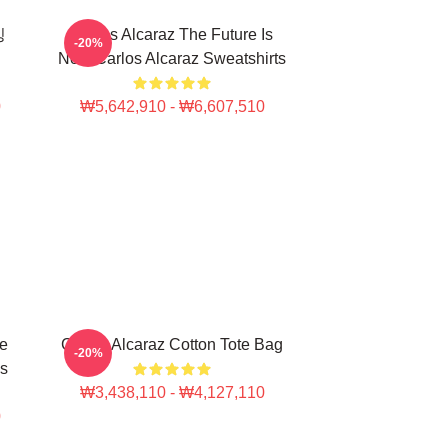
킹
Carlos Alcaraz The Future Is
-20%
Now Carlos Alcaraz Sweatshirts
0
₩5,642,910 - ₩6,607,510
te
Carlos Alcaraz Cotton Tote Bag
-20%
gs
₩3,438,110 - ₩4,127,110
0