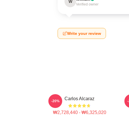
W
Verified owner
Write your review
Carlos Alcaraz
-20%
₩2,728,440 - ₩6,325,020