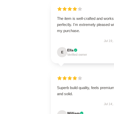
The item is well-crafted and works
perfectly. I'm extremely pleased w
my purchase.
Jul 19,
Ella
E
Verified owner
Superb build quality, feels premiu
and solid.
Jul 14,
William