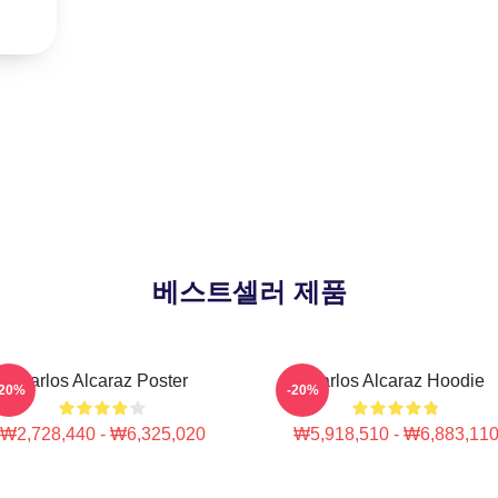
베스트셀러 제품
Carlos Alcaraz Poster
Carlos Alcaraz Hoodie
-20%
-20%
₩2,728,440 - ₩6,325,020
₩5,918,510 - ₩6,883,11