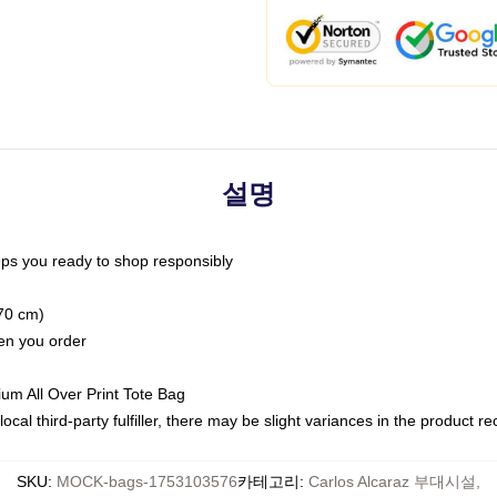
설명
ps you ready to shop responsibly
(70 cm)
hen you order
ium All Over Print Tote Bag
ocal third-party fulfiller, there may be slight variances in the product r
SKU
:
MOCK-bags-1753103576
카테고리
:
Carlos Alcaraz 부대시설
,