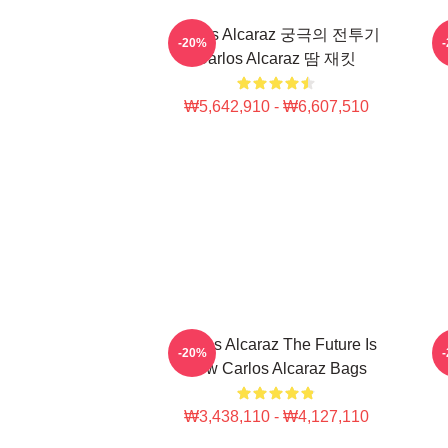
Carlos Alcaraz 궁극의 전투기
-20%
Carlos Alcaraz 땀 재킷
₩5,642,910 - ₩6,607,510
Carlos Alcaraz The Future Is
C
-20%
Now Carlos Alcaraz Bags
₩3,438,110 - ₩4,127,110