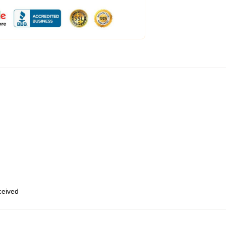
eceived