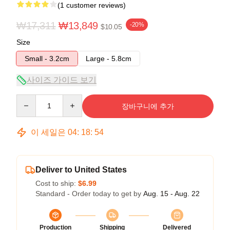
(1 customer reviews)
₩17,311
₩13,849
-20%
$10.05
Size
Small - 3.2cm
Large - 5.8cm
사이즈 가이드 보기
Quantity
장바구니에 추가
이 세일은
04
:
18
:
54
Deliver to United States
Cost to ship:
$6.99
Standard - Order today to get by
Aug. 15 - Aug. 22
Production
Shipping
Delivered