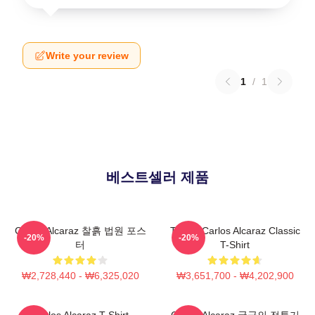
Write your review
1
/
1
베스트셀러 제품
Carlos Alcaraz 찰흙 법원 포스
Tennis Carlos Alcaraz Classic
-20%
-20%
터
T-Shirt
₩2,728,440 - ₩6,325,020
₩3,651,700 - ₩4,202,900
Carlos Alcaraz T-Shirt
Carlos Alcaraz 궁극의 전투기