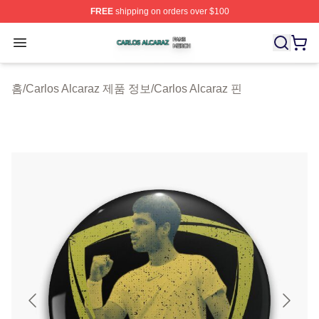
FREE
shipping on orders over $100
Carlos Alcaraz Shop ⚡️ Officially Licensed Carlos Alcar
Open menu
홈
/
Carlos Alcaraz 제품 정보
/
Carlos Alcaraz 핀