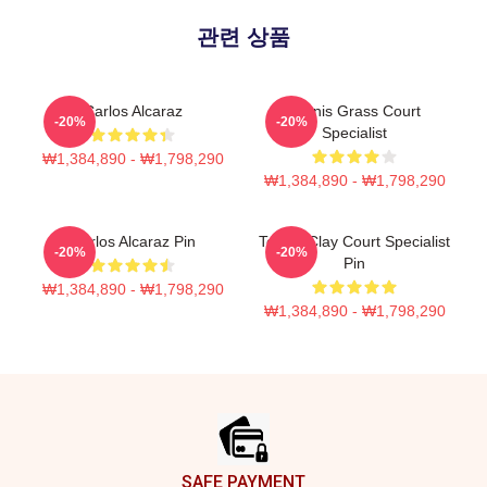
관련 상품
Carlos Alcaraz
Tennis Grass Court
-20%
-20%
Specialist
₩1,384,890 - ₩1,798,290
₩1,384,890 - ₩1,798,290
Carlos Alcaraz Pin
Tennis Clay Court Specialist
-20%
-20%
Pin
₩1,384,890 - ₩1,798,290
₩1,384,890 - ₩1,798,290
Footer
SAFE PAYMENT