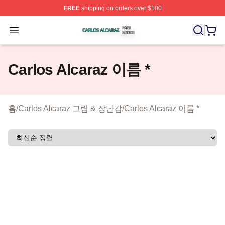
FREE
shipping on orders over $100
Carlos Alcaraz Shop ⚡️ Officially Licensed Carlos Alcar
Open menu
Carlos Alcaraz 이름 *
홈
/
Carlos Alcaraz 그림 & 장난감
/
Carlos Alcaraz 이름 *