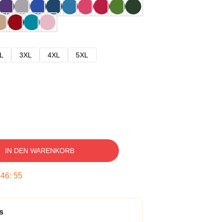
L
3XL
4XL
5XL
IN DEN WARENKORB
:
46
:
54
s