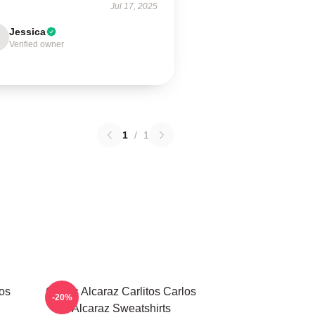
Jul 17, 2025
Jessica
Verified owner
1
/
1
los
Carlos Alcaraz Carlitos Carlos
-20%
Alcaraz Sweatshirts