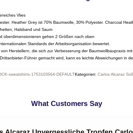
reiches Vlies
ster. Heather Grey ist 70% Baumwolle, 30% Polyester. Charcoal Heat
chetten, Halsband und Saum
und überdimensionieren gehen 2 Größen nach oben
nternationalen Standards der Arbeitsorganisation bewertet.
on Herstellern, die sich zur Verbesserung der Baumwollbaupraxis mit de
n Drittanbieter-Führer gemacht wird, kann es leichte Abweichungen in d
CK-sweatshirts-1753103564-DEFAULT
Kategorien
:
Carlos Alcaraz Süß
What Customers Say
os Alcaraz Unvergessliche Tropfen Carlo