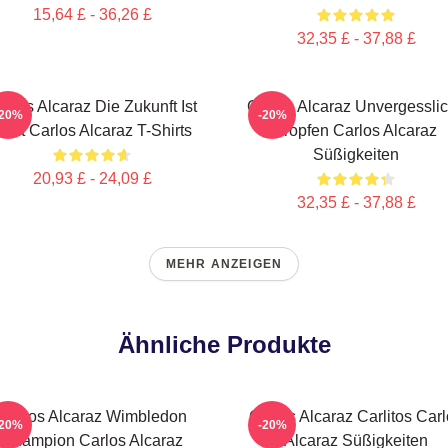
15,64 £ - 36,26 £
32,35 £ - 37,88 £
arlos Alcaraz Die Zukunft Ist
Carlos Alcaraz Unvergessli
-20%
-20%
etzt Carlos Alcaraz T-Shirts
Tropfen Carlos Alcaraz
Süßigkeiten
20,93 £ - 24,09 £
32,35 £ - 37,88 £
MEHR ANZEIGEN
Ähnliche Produkte
Carlos Alcaraz Wimbledon
Carlos Alcaraz Carlitos Car
-20%
-20%
Champion Carlos Alcaraz
Alcaraz Süßigkeiten