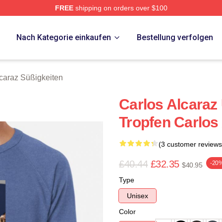
FREE
shipping on orders over $100
 Merch Store
p
Nach Kategorie einkaufen
Bestellung verfolgen
lcaraz Süßigkeiten
Carlos Alcaraz
Tropfen Carlos
(3 customer reviews
£40.44
£32.35
-20
$40.95
Type
Unisex
Color