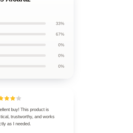
33%
67%
0%
0%
0%
llent buy! This product is
tical, trustworthy, and works
tly as I needed.