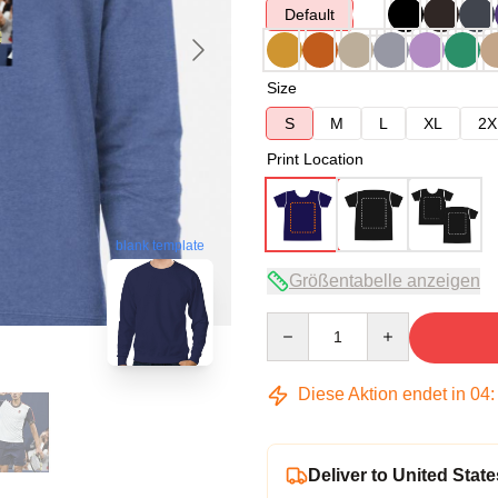
Default
Size
S
M
L
XL
2X
Print Location
blank template
Größentabelle anzeigen
Quantity
Diese Aktion endet in
04
Deliver to United State