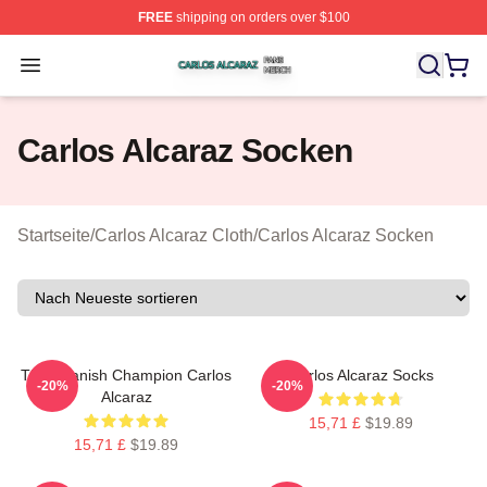
FREE
shipping on orders over $100
Carlos Alcaraz Shop ⚡️ Officially Licensed Carlos Alcar
Open menu
Carlos Alcaraz Socken
Startseite
/
Carlos Alcaraz Cloth
/
Carlos Alcaraz Socken
The Spanish Champion Carlos
Carlos Alcaraz Socks
-20%
-20%
Alcaraz
15,71 £
$19.89
15,71 £
$19.89