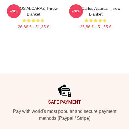
CARLOS ALCARAZ Throw
Tenis Carlos Alcaraz Throw
-20%
-20%
Blanket
Blanket
26,86 £ - 51,35 £
26,86 £ - 51,35 £
Footer
SAFE PAYMENT
Pay with world's most popular and secure payment
methods (Paypal / Stripe)