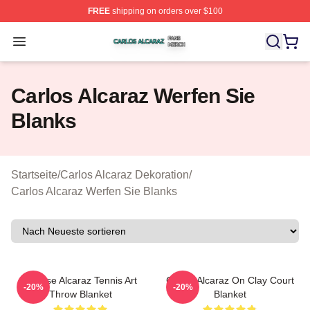
FREE
shipping on orders over $100
Carlos Alcaraz Shop ⚡️ Officially Licensed Carlos Alcar
Open menu
Carlos Alcaraz Werfen Sie
Blanks
Startseite
/
Carlos Alcaraz Dekoration
/
Carlos Alcaraz Werfen Sie Blanks
Intense Alcaraz Tennis Art
Carlos Alcaraz On Clay Court
-20%
-20%
Throw Blanket
Blanket