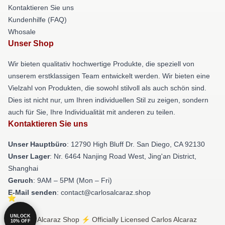
Kontaktieren Sie uns
Kundenhilfe (FAQ)
Whosale
Unser Shop
Wir bieten qualitativ hochwertige Produkte, die speziell von
unserem erstklassigen Team entwickelt werden. Wir bieten eine
Vielzahl von Produkten, die sowohl stilvoll als auch schön sind.
Dies ist nicht nur, um Ihren individuellen Stil zu zeigen, sondern
auch für Sie, Ihre Individualität mit anderen zu teilen.
Kontaktieren Sie uns
Unser Hauptbüro
: 12790 High Bluff Dr. San Diego, CA 92130
Unser Lager
: Nr. 6464 Nanjing Road West, Jing'an District,
Shanghai
Geruch
: 9AM – 5PM (Mon – Fri)
E-Mail senden
: contact@carlosalcaraz.shop
UNLOCK
© Carlos Alcaraz Shop ⚡️ Officially Licensed Carlos Alcaraz
10% OFF