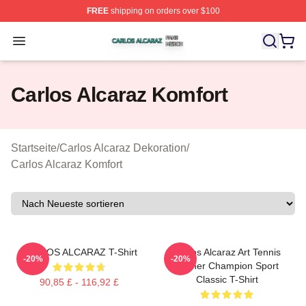
FREE
shipping on orders over $100
Carlos Alcaraz Shop ⚡️ Officially Licensed Carlos Alcar
Open menu
Carlos Alcaraz Komfort
Startseite
/
Carlos Alcaraz Dekoration
/
Carlos Alcaraz Komfort
CARLOS ALCARAZ T-Shirt
Carlos Alcaraz Art Tennis
-20%
-20%
Winner Champion Sport
Classic T-Shirt
90,85 £ - 116,92 £